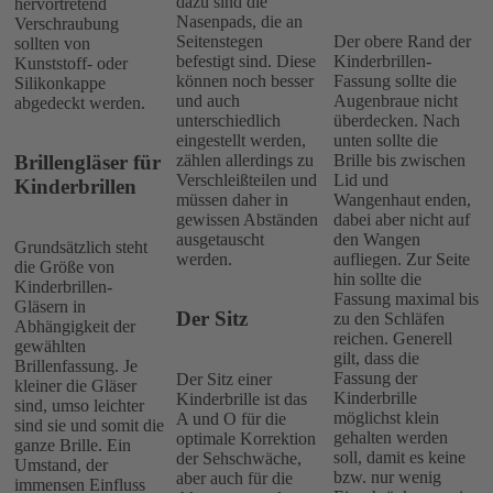
dazu sind die
hervortretend
Nasenpads, die an
Verschraubung
Seitenstegen
Der obere Rand der
sollten von
befestigt sind. Diese
Kinderbrillen-
Kunststoff- oder
können noch besser
Fassung sollte die
Silikonkappe
und auch
Augenbraue nicht
abgedeckt werden.
unterschiedlich
überdecken. Nach
eingestellt werden,
unten sollte die
zählen allerdings zu
Brille bis zwischen
Brillengläser für
Verschleißteilen und
Lid und
Kinderbrillen
müssen daher in
Wangenhaut enden,
gewissen Abständen
dabei aber nicht auf
ausgetauscht
den Wangen
Grundsätzlich steht
werden.
aufliegen. Zur Seite
die Größe von
hin sollte die
Kinderbrillen-
Fassung maximal bis
Gläsern in
Der Sitz
zu den Schläfen
Abhängigkeit der
reichen. Generell
gewählten
gilt, dass die
Brillenfassung. Je
Fassung der
Der Sitz einer
kleiner die Gläser
Kinderbrille
Kinderbrille ist das
sind, umso leichter
möglichst klein
A und O für die
sind sie und somit die
gehalten werden
optimale Korrektion
ganze Brille. Ein
soll, damit es keine
der Sehschwäche,
Umstand, der
bzw. nur wenig
aber auch für die
immensen Einfluss