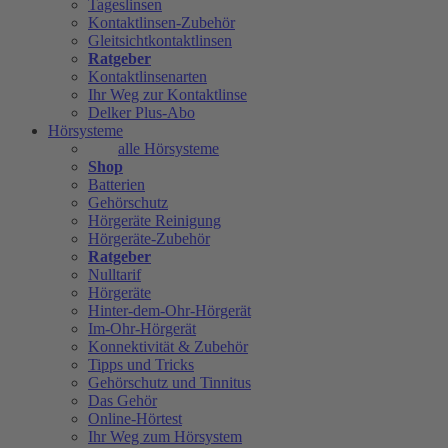
Tageslinsen
Kontaktlinsen-Zubehör
Gleitsichtkontaktlinsen
Ratgeber
Kontaktlinsenarten
Ihr Weg zur Kontaktlinse
Delker Plus-Abo
Hörsysteme
alle Hörsysteme
Shop
Batterien
Gehörschutz
Hörgeräte Reinigung
Hörgeräte-Zubehör
Ratgeber
Nulltarif
Hörgeräte
Hinter-dem-Ohr-Hörgerät
Im-Ohr-Hörgerät
Konnektivität & Zubehör
Tipps und Tricks
Gehörschutz und Tinnitus
Das Gehör
Online-Hörtest
Ihr Weg zum Hörsystem