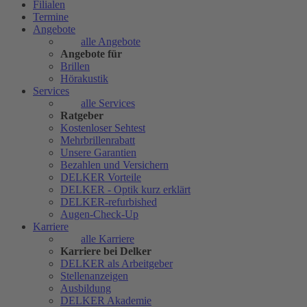
Filialen
Termine
Angebote
alle Angebote
Angebote für
Brillen
Hörakustik
Services
alle Services
Ratgeber
Kostenloser Sehtest
Mehrbrillenrabatt
Unsere Garantien
Bezahlen und Versichern
DELKER Vorteile
DELKER - Optik kurz erklärt
DELKER-refurbished
Augen-Check-Up
Karriere
alle Karriere
Karriere bei Delker
DELKER als Arbeitgeber
Stellenanzeigen
Ausbildung
DELKER Akademie