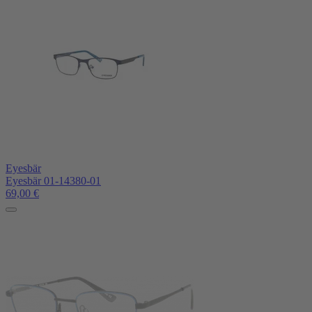
Eyesbär
Eyesbär 01-14380-01
69,00
€