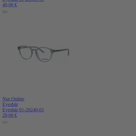
49,00
€
Nur Online
Eyesbär
Eyesbär 01-20240-01
29,00
€