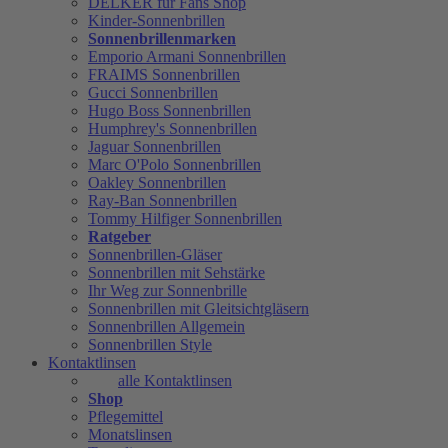
DELKER für Fans Shop
Kinder-Sonnenbrillen
Sonnenbrillenmarken
Emporio Armani Sonnenbrillen
FRAIMS Sonnenbrillen
Gucci Sonnenbrillen
Hugo Boss Sonnenbrillen
Humphrey's Sonnenbrillen
Jaguar Sonnenbrillen
Marc O'Polo Sonnenbrillen
Oakley Sonnenbrillen
Ray-Ban Sonnenbrillen
Tommy Hilfiger Sonnenbrillen
Ratgeber
Sonnenbrillen-Gläser
Sonnenbrillen mit Sehstärke
Ihr Weg zur Sonnenbrille
Sonnenbrillen mit Gleitsichtgläsern
Sonnenbrillen Allgemein
Sonnenbrillen Style
Kontaktlinsen
alle Kontaktlinsen
Shop
Pflegemittel
Monatslinsen