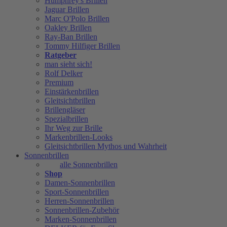
Humphrey's Brillen
Jaguar Brillen
Marc O'Polo Brillen
Oakley Brillen
Ray-Ban Brillen
Tommy Hilfiger Brillen
Ratgeber
man sieht sich!
Rolf Delker
Premium
Einstärkenbrillen
Gleitsichtbrillen
Brillengläser
Spezialbrillen
Ihr Weg zur Brille
Markenbrillen-Looks
Gleitsichtbrillen Mythos und Wahrheit
Sonnenbrillen
alle Sonnenbrillen
Shop
Damen-Sonnenbrillen
Sport-Sonnenbrillen
Herren-Sonnenbrillen
Sonnenbrillen-Zubehör
Marken-Sonnenbrillen