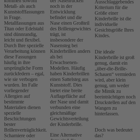
kommen sowohl
der Nasenrücken
Ausschlaggebendes
Metall- als auch
noch in der
Kriterium für die
Kunststofffassungen
Entwicklung
Größe einer
in Frage.
befindet und die
Kinderbrille ist die
Metallfassungen aus
Nase einen Großteil
individuelle
Titan oder Edelstahl
des Brillengewichtes
Gesichtsgröße Ihres
sind dünnrandig,
trägt, ist
Kindes.
leicht und flexibel.
insbesondere der
Durch Ihre spezielle
Nasensteg bei
Verarbeitung können
Kinderbrillen anders
Die ideale
diese Fassungen
als bei
Kinderbrille ist groß
häufig in ihre
Erwachsenen-
genug, damit ein
ursprüngliche Form
Modellen. Häufig
„über-die-Brille-
zurückfedern – egal,
haben Kinderbrillen
Schauen“ vermieden
wie sie verbogen
einen Sattelsteg aus
wird, aber klein
wurden. Im Falle
Kunststoff. Dies
genug, um weder
vorliegender
bietet eine breite
die Mimik zu
Allergien auf
Auflagefläche auf
beeinträchtigen noch
bestimmte
der Nase und damit
Druckstellen auf den
Materialien dienen
verbunden eine
Wangen zu
spezielle
gleichmäßige
hinterlassen.
Beschichtungen
Gewichtsverteilung
bester
der Kinderbrille.
Brillenverträglichkeit.
Doch was bedeutet
Eine Alternative
Scharniere oder
das?