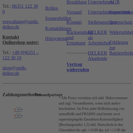
Bezahlung
Unternehmen
AGB
Tel.:
06351 122 30
Brillen
0
Versand
Unternehmensnachfolg
Impressum
Sonnenbrillen
verwaltung@optik-
Kontakt
Stellenanzeigen
Datenschutz
delker.de
Kontaktlinsen
Rücksendung
DELKER
Widerrufsbe
Kontakt
und
als
Hörsysteme
Onlineshop unter:
Erklärung
Erstattung
Arbeitgeber
zur
Tel.:
+49 (0)6351 –
DELKER
Barrierefreih
122 30 10
Akademie
Vertrag
shop@optik-
widerrufen
delker.de
Zahlungsmethoden
Versandpartner
* Alle Preise verstehen sich inkl. Mehrwertsteuer
und zzgl. Versandkosten, wenn nicht anders
beschrieben.
Im Preis jeder Brillenfassung von
meineBrille und FRAIMS sind bereits zwei
superentspiegelte Einstärken-Kunststoffgläser
(Brechungsindex 1,5) inkl. Hartschicht in den
Glasstärken bis sph +/-6.00 dpt, zyl +/-2.00 dpt