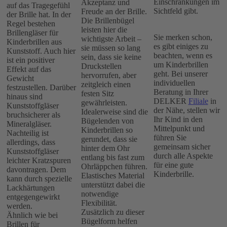
Einschränkungen im
Akzeptanz und
auf das Tragegefühl
Sichtfeld gibt.
Freude an der Brille.
der Brille hat. In der
Die Brillenbügel
Regel bestehen
leisten hier die
Brillengläser für
Sie merken schon,
wichtigste Arbeit –
Kinderbrillen aus
es gibt einiges zu
sie müssen so lang
Kunststoff. Auch hier
beachten, wenn es
sein, dass sie keine
ist ein positiver
um Kinderbrillen
Druckstellen
Effekt auf das
geht. Bei unserer
hervorrufen, aber
Gewicht
individuellen
zeitgleich einen
festzustellen. Darüber
Beratung in Ihrer
festen Sitz
hinaus sind
DELKER
Filiale
in
gewährleisten.
Kunststoffgläser
der Nähe, stellen wir
Idealerweise sind die
bruchsicherer als
Ihr Kind in den
Bügelenden von
Mineralgläser.
Mittelpunkt und
Kinderbrillen so
Nachteilig ist
führen Sie
gerundet, dass sie
allerdings, dass
gemeinsam sicher
hinter dem Ohr
Kunststoffgläser
durch alle Aspekte
entlang bis fast zum
leichter Kratzspuren
für eine gute
Ohrläppchen führen.
davontragen. Dem
Kinderbrille.
Elastisches Material
kann durch spezielle
unterstützt dabei die
Lackhärtungen
notwendige
entgegengewirkt
Flexibilität.
werden.
Zusätzlich zu dieser
Ähnlich wie bei
Bügelform helfen
Brillen für