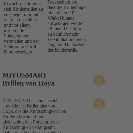
Federscharniere,
Erwachsene lohnt es
dass die Brillenbügel
sich Kinderbrillen zu
über einen 90°
entspiegeln. Somit
Winkel hinaus
werden unschöne
aufgebogen werden
und vor allem
können. Dies führt
irritierende
zu deutlich mehr
Spiegelungen
Flexibilität und einer
vermieden und der
längeren Haltbarkeit
Sehkomfort für Ihr
der Kinderbrille.
Kind gesteigert.
MiYOSMART
Brillen von Hoya
MiYOSMART ist ein speziell
entwickeltes Brillenglas von
Hoya, das die Kurzsichtigkeit von
Kindern korrigiert und
gleichzeitig den Fortschritt der
Kurzsichtigkeit verlangsamt.
Dabei gleichen diese speziellen