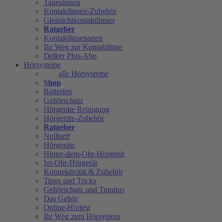
Tageslinsen
Kontaktlinsen-Zubehör
Gleitsichtkontaktlinsen
Ratgeber
Kontaktlinsenarten
Ihr Weg zur Kontaktlinse
Delker Plus-Abo
Hörsysteme
alle Hörsysteme
Shop
Batterien
Gehörschutz
Hörgeräte Reinigung
Hörgeräte-Zubehör
Ratgeber
Nulltarif
Hörgeräte
Hinter-dem-Ohr-Hörgerät
Im-Ohr-Hörgerät
Konnektivität & Zubehör
Tipps und Tricks
Gehörschutz und Tinnitus
Das Gehör
Online-Hörtest
Ihr Weg zum Hörsystem