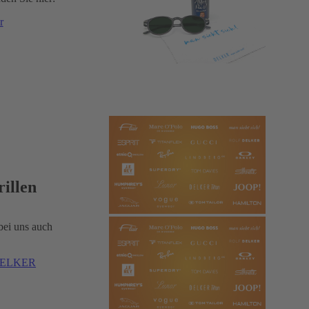
r
illen
 bei uns auch
 DELKER