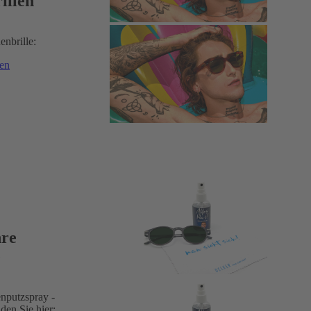
illen
enbrille:
ren
hre
e
enputzspray -
den Sie hier: