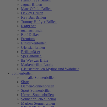
Humphrey's Brillen
Jaguar Brillen
Marc O'Polo Brillen
Oakley Brillen
Ray-Ban Brillen
Tommy Hilfiger Brillen
Ratgeber
man sieht sich!
Rolf Delker
Premium
Einstärkenbrillen
Gleitsichtbrillen
Brillengläser
Spezialbrillen
Ihr Weg zur Brille
Markenbrillen-Looks
Gleitsichtbrillen Mythos und Wahrheit
Sonnenbrillen
alle Sonnenbrillen
Shop
Damen-Sonnenbrillen
Sport-Sonnenbrillen
Herren-Sonnenbrillen
Sonnenbrillen-Zubehör
Marken-Sonnenbrillen