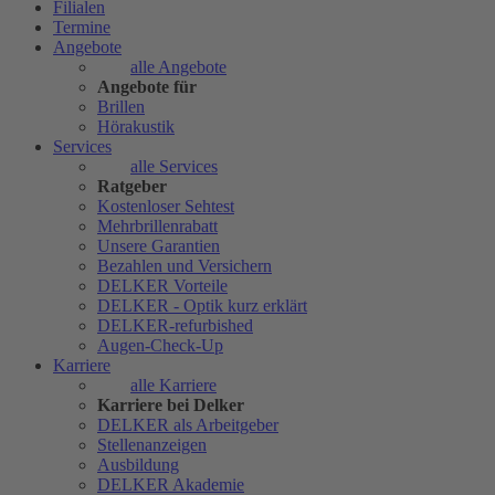
Filialen
Termine
Angebote
alle Angebote
Angebote für
Brillen
Hörakustik
Services
alle Services
Ratgeber
Kostenloser Sehtest
Mehrbrillenrabatt
Unsere Garantien
Bezahlen und Versichern
DELKER Vorteile
DELKER - Optik kurz erklärt
DELKER-refurbished
Augen-Check-Up
Karriere
alle Karriere
Karriere bei Delker
DELKER als Arbeitgeber
Stellenanzeigen
Ausbildung
DELKER Akademie