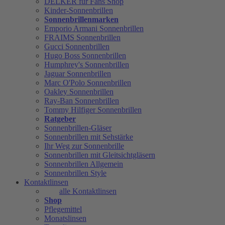
DELKER für Fans Shop
Kinder-Sonnenbrillen
Sonnenbrillenmarken
Emporio Armani Sonnenbrillen
FRAIMS Sonnenbrillen
Gucci Sonnenbrillen
Hugo Boss Sonnenbrillen
Humphrey's Sonnenbrillen
Jaguar Sonnenbrillen
Marc O'Polo Sonnenbrillen
Oakley Sonnenbrillen
Ray-Ban Sonnenbrillen
Tommy Hilfiger Sonnenbrillen
Ratgeber
Sonnenbrillen-Gläser
Sonnenbrillen mit Sehstärke
Ihr Weg zur Sonnenbrille
Sonnenbrillen mit Gleitsichtgläsern
Sonnenbrillen Allgemein
Sonnenbrillen Style
Kontaktlinsen
alle Kontaktlinsen
Shop
Pflegemittel
Monatslinsen