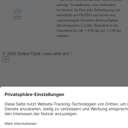
und zzgl. Versandkosten, wenn nicht anders
beschrieben.
Im Preis jeder Brillenfassung von
meineBrille und FRAIMS sind bereits zwei
superentspiegelte Einstärken-Kunststoffgläser
(Brechungsindex 1,5) inkl. Hartschicht in den
Glasstärken bis sph +/-6.00 dpt, zyl +/-2.00 dpt
enthalten.
© 2026 Delker Optik | man sieht sich !
×