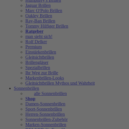
Humphrey's Brillen
Jaguar Brillen
Marc O'Polo Brillen
Oakley Brillen
Ray-Ban Brillen
Tommy Hilfiger Brillen
Ratgeber
man sieht sich!
Rolf Delker
Premium
Einstärkenbrillen
Gleitsichtbrillen
Brillengläser
Spezialbrillen
Ihr Weg zur Brille
Markenbrillen-Looks
Gleitsichtbrillen Mythos und Wahrheit
Sonnenbrillen
alle Sonnenbrillen
Shop
Damen-Sonnenbrillen
Sport-Sonnenbrillen
Herren-Sonnenbrillen
Sonnenbrillen-Zubehör
Marken-Sonnenbrillen