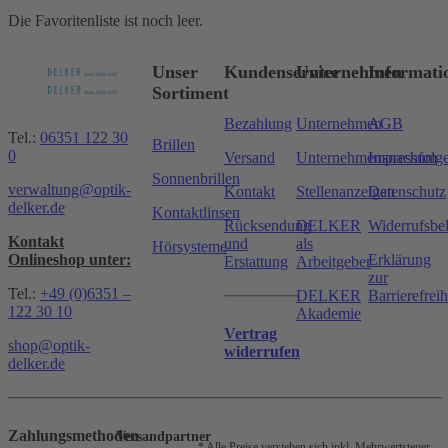
Die Favoritenliste ist noch leer.
Unser
Kundenservice
Unternehmen
Informati
Sortiment
Bezahlung
Unternehmen
AGB
Tel.:
06351 122 30
Brillen
0
Versand
Unternehmensnachfolg
Impressum
Sonnenbrillen
verwaltung@optik-
Kontakt
Stellenanzeigen
Datenschutz
delker.de
Kontaktlinsen
Rücksendung
DELKER
Widerrufsbe
Kontakt
und
als
Hörsysteme
Onlineshop unter:
Erklärung
Erstattung
Arbeitgeber
zur
Tel.:
+49 (0)6351 –
DELKER
Barrierefreih
122 30 10
Akademie
Vertrag
shop@optik-
widerrufen
delker.de
Zahlungsmethoden
Versandpartner
* Alle Preise verstehen sich inkl. Mehrwertsteuer