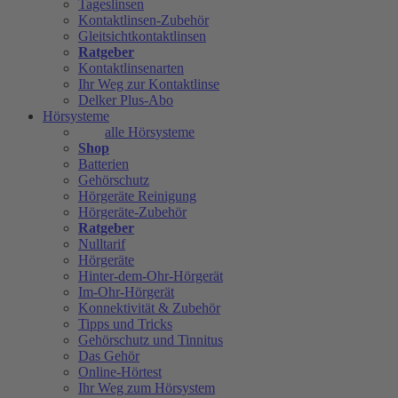
Tageslinsen
Kontaktlinsen-Zubehör
Gleitsichtkontaktlinsen
Ratgeber
Kontaktlinsenarten
Ihr Weg zur Kontaktlinse
Delker Plus-Abo
Hörsysteme
alle Hörsysteme
Shop
Batterien
Gehörschutz
Hörgeräte Reinigung
Hörgeräte-Zubehör
Ratgeber
Nulltarif
Hörgeräte
Hinter-dem-Ohr-Hörgerät
Im-Ohr-Hörgerät
Konnektivität & Zubehör
Tipps und Tricks
Gehörschutz und Tinnitus
Das Gehör
Online-Hörtest
Ihr Weg zum Hörsystem