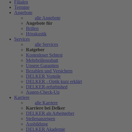
Filialen
Termine
Angebote
alle Angebote
Angebote für
Brillen
Hörakustik
Services
alle Services
Ratgeber
Kostenloser Sehtest
Mehrbrillenrabatt
Unsere Garantien
Bezahlen und Versichern
DELKER Vorteile
DELKER - Optik kurz erklärt
DELKER-refurbished
Augen-Check-Up
Karriere
alle Karriere
Karriere bei Delker
DELKER als Arbeitgeber
Stellenanzeigen
Ausbildung
DELKER Akademie