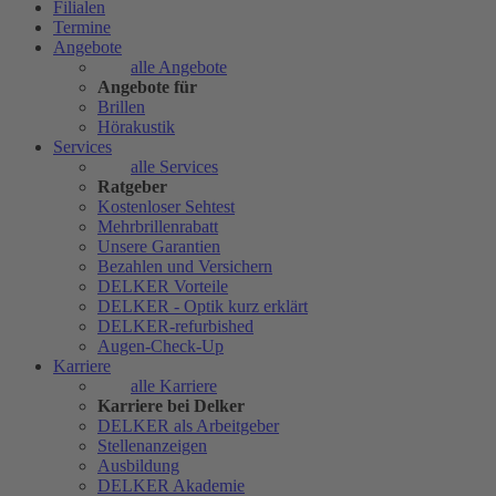
Filialen
Termine
Angebote
alle Angebote
Angebote für
Brillen
Hörakustik
Services
alle Services
Ratgeber
Kostenloser Sehtest
Mehrbrillenrabatt
Unsere Garantien
Bezahlen und Versichern
DELKER Vorteile
DELKER - Optik kurz erklärt
DELKER-refurbished
Augen-Check-Up
Karriere
alle Karriere
Karriere bei Delker
DELKER als Arbeitgeber
Stellenanzeigen
Ausbildung
DELKER Akademie