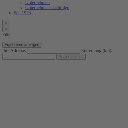
Unternehmen
Unternehmensnachfolge
Seit 1978
×
×
Filter
Ergebnisse anzeigen
Ihre Adresse:
Entfernung (km):
Filialen suchen