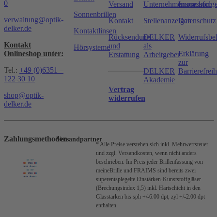
0
Versand
Unternehmensnachfolg
Impressum
Sonnenbrillen
verwaltung@optik-
Kontakt
Stellenanzeigen
Datenschutz
delker.de
Kontaktlinsen
Rücksendung
DELKER
Widerrufsbe
Kontakt
und
als
Hörsysteme
Onlineshop unter:
Erklärung
Erstattung
Arbeitgeber
zur
Tel.:
+49 (0)6351 –
DELKER
Barrierefreih
122 30 10
Akademie
Vertrag
shop@optik-
widerrufen
delker.de
Zahlungsmethoden
Versandpartner
* Alle Preise verstehen sich inkl. Mehrwertsteuer
und zzgl. Versandkosten, wenn nicht anders
beschrieben.
Im Preis jeder Brillenfassung von
meineBrille und FRAIMS sind bereits zwei
superentspiegelte Einstärken-Kunststoffgläser
(Brechungsindex 1,5) inkl. Hartschicht in den
Glasstärken bis sph +/-6.00 dpt, zyl +/-2.00 dpt
enthalten.