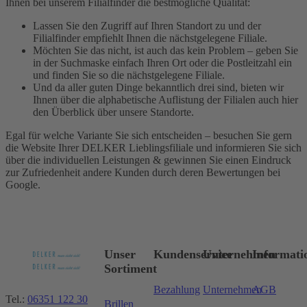
Ihnen bei unserem Filialfinder die bestmögliche Qualität:
Lassen Sie den Zugriff auf Ihren Standort zu und der
Filialfinder empfiehlt Ihnen die nächstgelegene Filiale.
Möchten Sie das nicht, ist auch das kein Problem – geben Sie
in der Suchmaske einfach Ihren Ort oder die Postleitzahl ein
und finden Sie so die nächstgelegene Filiale.
Und da aller guten Dinge bekanntlich drei sind, bieten wir
Ihnen über die alphabetische Auflistung der Filialen auch hier
den Überblick über unsere Standorte.
Egal für welche Variante Sie sich entscheiden – besuchen Sie gern
die Website Ihrer DELKER Lieblingsfiliale und informieren Sie sich
über die individuellen Leistungen & gewinnen Sie einen Eindruck
zur Zufriedenheit andere Kunden durch deren Bewertungen bei
Google.
Unser
Kundenservice
Unternehmen
Informati
Sortiment
Bezahlung
Unternehmen
AGB
Tel.:
06351 122 30
Brillen