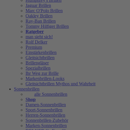
Humphrey's Brillen
Jaguar Brillen
Marc O'Polo Brillen
Oakley Brillen
Ray-Ban Brillen
Tommy Hilfiger Brillen
Ratgeber
man sieht sich!
Rolf Delker
Premium
Einstärkenbrillen
Gleitsichtbrillen
Brillengläser
Spezialbrillen
Ihr Weg zur Brille
Markenbrillen-Looks
Gleitsichtbrillen Mythos und Wahrheit
Sonnenbrillen
alle Sonnenbrillen
Shop
Damen-Sonnenbrillen
Sport-Sonnenbrillen
Herren-Sonnenbrillen
Sonnenbrillen-Zubehör
Marken-Sonnenbrillen