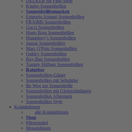
DELKER für Fans Shop
Kinder-Sonnenbrillen
Sonnenbrillenmarken
Emporio Armani Sonnenbrillen
FRAIMS Sonnenbrillen
Gucci Sonnenbrillen
Hugo Boss Sonnenbrillen
Humphrey's Sonnenbrillen
Jaguar Sonnenbrillen
Marc O'Polo Sonnenbrillen
Oakley Sonnenbrillen
Ray-Ban Sonnenbrillen
Tommy Hilfiger Sonnenbrillen
Ratgeber
Sonnenbrillen-Gläser
Sonnenbrillen mit Sehstärke
Ihr Weg zur Sonnenbrille
Sonnenbrillen mit Gleitsichtgläsern
Sonnenbrillen Allgemein
Sonnenbrillen Style
Kontaktlinsen
alle Kontaktlinsen
Shop
Pflegemittel
Monatslinsen