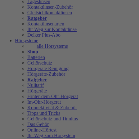
Tageslinsen
Kontaktlinsen-Zubehör
Gleitsichtkontaktlinsen
Ratgeber
Kontaktlinsenarten
Ihr Weg zur Kontaktlinse
Delker Plus-Abo
Hörsysteme
alle Hörsysteme
Shop
Batterien
Gehörschutz
Hörgeräte Reinigung
Hörgeräte-Zubehör
Ratgeber
Nulltarif
Hörgeräte
Hinter-dem-Ohr-Hörgerät
Im-Ohr-Hörgerät
Konnektivität & Zubehör
Tipps und Tricks
Gehörschutz und Tinnitus
Das Gehör
Online-Hörtest
Ihr Weg zum Hörsystem