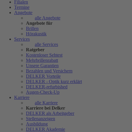
Filialen
Termine
Angebote
alle Angebote
Angebote für
Brillen
Hörakustik
Services
alle Services
Ratgeber
Kostenloser Sehtest
Mehrbrillenrabatt
Unsere Garantien
Bezahlen und Versichern
DELKER Vorteile
DELKER - Optik kurz erklärt
DELKER-refurbished
Augen-Check-Up
Karriere
alle Karriere
Karriere bei Delker
DELKER als Arbeitgeber
Stellenanzeigen
Ausbildung
DELKER Akademie