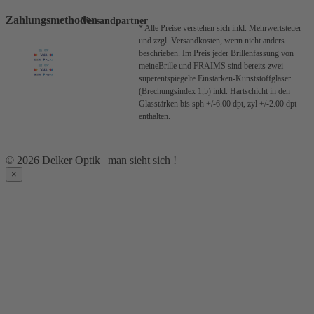
Zahlungsmethoden
Versandpartner
* Alle Preise verstehen sich inkl. Mehrwertsteuer
und zzgl. Versandkosten, wenn nicht anders
beschrieben.
Im Preis jeder Brillenfassung von
meineBrille und FRAIMS sind bereits zwei
superentspiegelte Einstärken-Kunststoffgläser
(Brechungsindex 1,5) inkl. Hartschicht in den
Glasstärken bis sph +/-6.00 dpt, zyl +/-2.00 dpt
enthalten.
© 2026 Delker Optik | man sieht sich !
×