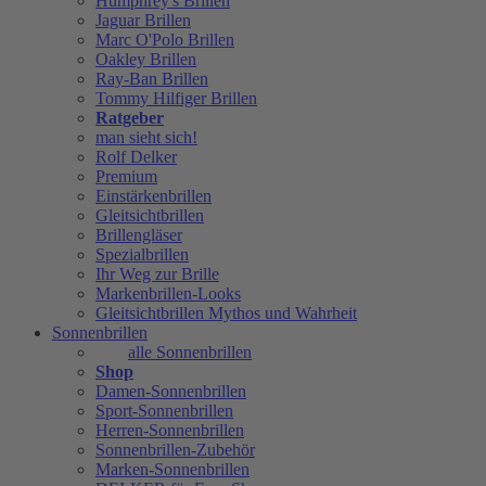
Humphrey's Brillen
Jaguar Brillen
Marc O'Polo Brillen
Oakley Brillen
Ray-Ban Brillen
Tommy Hilfiger Brillen
Ratgeber
man sieht sich!
Rolf Delker
Premium
Einstärkenbrillen
Gleitsichtbrillen
Brillengläser
Spezialbrillen
Ihr Weg zur Brille
Markenbrillen-Looks
Gleitsichtbrillen Mythos und Wahrheit
Sonnenbrillen
alle Sonnenbrillen
Shop
Damen-Sonnenbrillen
Sport-Sonnenbrillen
Herren-Sonnenbrillen
Sonnenbrillen-Zubehör
Marken-Sonnenbrillen