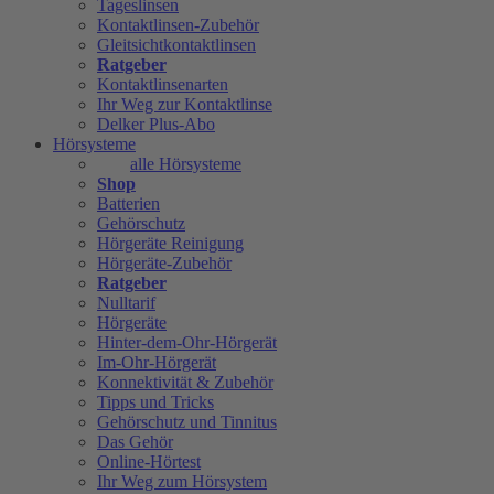
Tageslinsen
Kontaktlinsen-Zubehör
Gleitsichtkontaktlinsen
Ratgeber
Kontaktlinsenarten
Ihr Weg zur Kontaktlinse
Delker Plus-Abo
Hörsysteme
alle Hörsysteme
Shop
Batterien
Gehörschutz
Hörgeräte Reinigung
Hörgeräte-Zubehör
Ratgeber
Nulltarif
Hörgeräte
Hinter-dem-Ohr-Hörgerät
Im-Ohr-Hörgerät
Konnektivität & Zubehör
Tipps und Tricks
Gehörschutz und Tinnitus
Das Gehör
Online-Hörtest
Ihr Weg zum Hörsystem