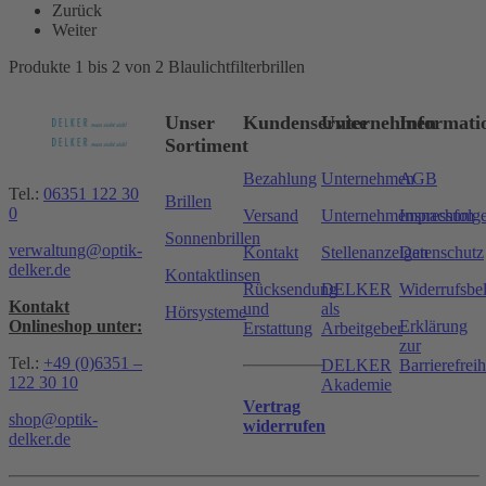
Zurück
Weiter
Produkte 1 bis 2 von 2 Blaulichtfilterbrillen
Unser
Kundenservice
Unternehmen
Informati
Sortiment
Bezahlung
Unternehmen
AGB
Tel.:
06351 122 30
Brillen
0
Versand
Unternehmensnachfolg
Impressum
Sonnenbrillen
verwaltung@optik-
Kontakt
Stellenanzeigen
Datenschutz
delker.de
Kontaktlinsen
Rücksendung
DELKER
Widerrufsbe
Kontakt
und
als
Hörsysteme
Onlineshop unter:
Erklärung
Erstattung
Arbeitgeber
zur
Tel.:
+49 (0)6351 –
DELKER
Barrierefreih
122 30 10
Akademie
Vertrag
shop@optik-
widerrufen
delker.de