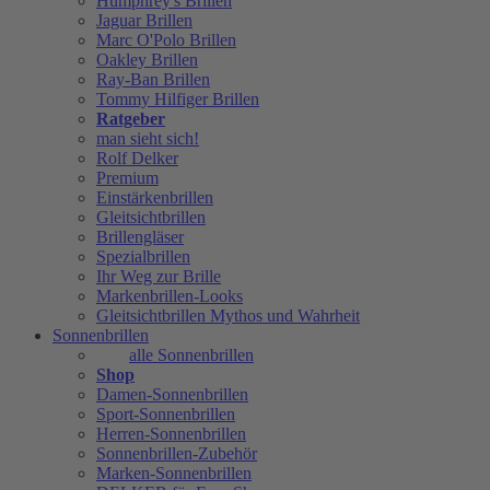
Humphrey's Brillen
Jaguar Brillen
Marc O'Polo Brillen
Oakley Brillen
Ray-Ban Brillen
Tommy Hilfiger Brillen
Ratgeber
man sieht sich!
Rolf Delker
Premium
Einstärkenbrillen
Gleitsichtbrillen
Brillengläser
Spezialbrillen
Ihr Weg zur Brille
Markenbrillen-Looks
Gleitsichtbrillen Mythos und Wahrheit
Sonnenbrillen
alle Sonnenbrillen
Shop
Damen-Sonnenbrillen
Sport-Sonnenbrillen
Herren-Sonnenbrillen
Sonnenbrillen-Zubehör
Marken-Sonnenbrillen