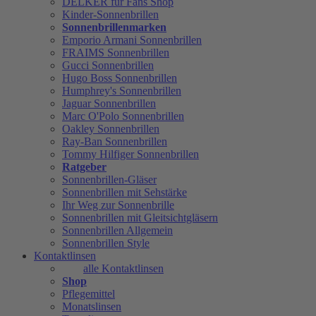
DELKER für Fans Shop
Kinder-Sonnenbrillen
Sonnenbrillenmarken
Emporio Armani Sonnenbrillen
FRAIMS Sonnenbrillen
Gucci Sonnenbrillen
Hugo Boss Sonnenbrillen
Humphrey's Sonnenbrillen
Jaguar Sonnenbrillen
Marc O'Polo Sonnenbrillen
Oakley Sonnenbrillen
Ray-Ban Sonnenbrillen
Tommy Hilfiger Sonnenbrillen
Ratgeber
Sonnenbrillen-Gläser
Sonnenbrillen mit Sehstärke
Ihr Weg zur Sonnenbrille
Sonnenbrillen mit Gleitsichtgläsern
Sonnenbrillen Allgemein
Sonnenbrillen Style
Kontaktlinsen
alle Kontaktlinsen
Shop
Pflegemittel
Monatslinsen