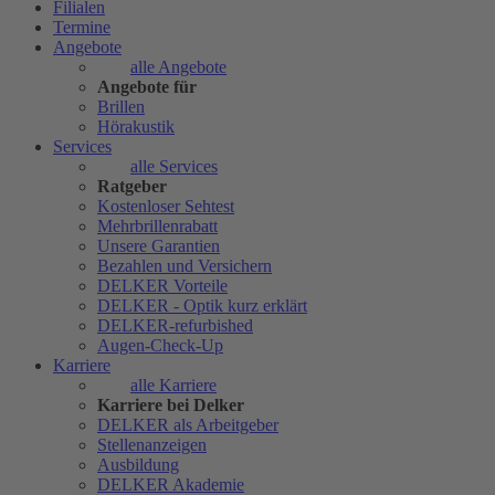
Filialen
Termine
Angebote
alle Angebote
Angebote für
Brillen
Hörakustik
Services
alle Services
Ratgeber
Kostenloser Sehtest
Mehrbrillenrabatt
Unsere Garantien
Bezahlen und Versichern
DELKER Vorteile
DELKER - Optik kurz erklärt
DELKER-refurbished
Augen-Check-Up
Karriere
alle Karriere
Karriere bei Delker
DELKER als Arbeitgeber
Stellenanzeigen
Ausbildung
DELKER Akademie