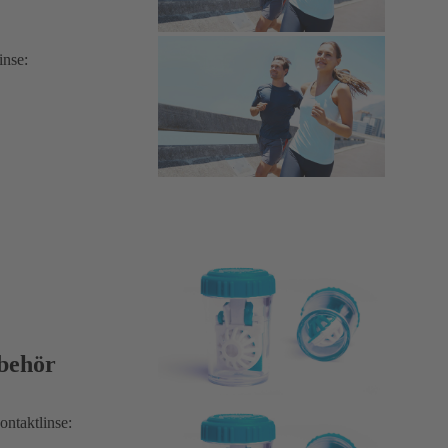
inse:
behör
ontaktlinse: