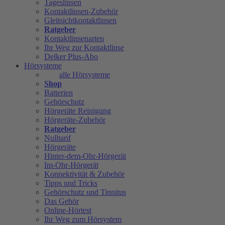
Tageslinsen
Kontaktlinsen-Zubehör
Gleitsichtkontaktlinsen
Ratgeber
Kontaktlinsenarten
Ihr Weg zur Kontaktlinse
Delker Plus-Abo
Hörsysteme
alle Hörsysteme
Shop
Batterien
Gehörschutz
Hörgeräte Reinigung
Hörgeräte-Zubehör
Ratgeber
Nulltarif
Hörgeräte
Hinter-dem-Ohr-Hörgerät
Im-Ohr-Hörgerät
Konnektivität & Zubehör
Tipps und Tricks
Gehörschutz und Tinnitus
Das Gehör
Online-Hörtest
Ihr Weg zum Hörsystem