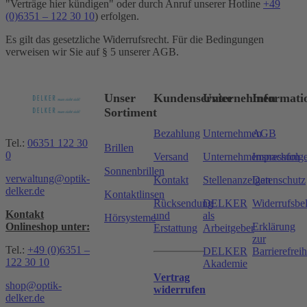
"Verträge hier kündigen" oder durch Anruf unserer Hotline
+49
(0)6351 – 122 30 10
) erfolgen.
Es gilt das gesetzliche Widerrufsrecht. Für die Bedingungen
verweisen wir Sie auf § 5 unserer AGB.
Unser
Kundenservice
Unternehmen
Informati
Sortiment
Bezahlung
Unternehmen
AGB
Tel.:
06351 122 30
Brillen
0
Versand
Unternehmensnachfolg
Impressum
Sonnenbrillen
verwaltung@optik-
Kontakt
Stellenanzeigen
Datenschutz
delker.de
Kontaktlinsen
Rücksendung
DELKER
Widerrufsbe
Kontakt
und
als
Hörsysteme
Onlineshop unter:
Erklärung
Erstattung
Arbeitgeber
zur
Tel.:
+49 (0)6351 –
DELKER
Barrierefreih
122 30 10
Akademie
Vertrag
shop@optik-
widerrufen
delker.de