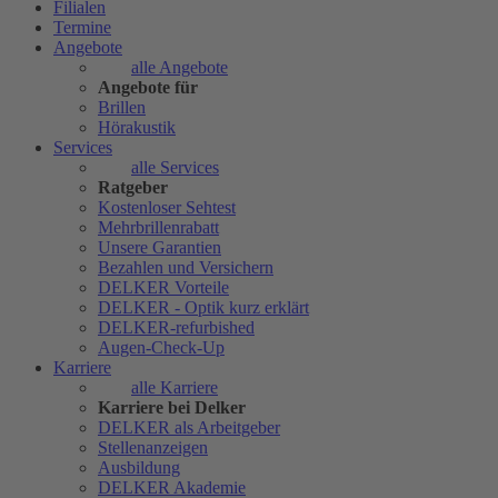
Filialen
Termine
Angebote
alle Angebote
Angebote für
Brillen
Hörakustik
Services
alle Services
Ratgeber
Kostenloser Sehtest
Mehrbrillenrabatt
Unsere Garantien
Bezahlen und Versichern
DELKER Vorteile
DELKER - Optik kurz erklärt
DELKER-refurbished
Augen-Check-Up
Karriere
alle Karriere
Karriere bei Delker
DELKER als Arbeitgeber
Stellenanzeigen
Ausbildung
DELKER Akademie