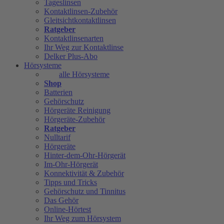
Tageslinsen
Kontaktlinsen-Zubehör
Gleitsichtkontaktlinsen
Ratgeber
Kontaktlinsenarten
Ihr Weg zur Kontaktlinse
Delker Plus-Abo
Hörsysteme
alle Hörsysteme
Shop
Batterien
Gehörschutz
Hörgeräte Reinigung
Hörgeräte-Zubehör
Ratgeber
Nulltarif
Hörgeräte
Hinter-dem-Ohr-Hörgerät
Im-Ohr-Hörgerät
Konnektivität & Zubehör
Tipps und Tricks
Gehörschutz und Tinnitus
Das Gehör
Online-Hörtest
Ihr Weg zum Hörsystem