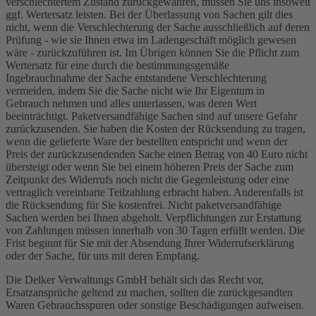
verschlechtertem Zustand zurückgewähren, müssen Sie uns insoweit
ggf. Wertersatz leisten. Bei der Überlassung von Sachen gilt dies
nicht, wenn die Verschlechterung der Sache ausschließlich auf deren
Prüfung - wie sie Ihnen etwa im Ladengeschäft möglich gewesen
wäre - zurückzuführen ist. Im Übrigen können Sie die Pflicht zum
Wertersatz für eine durch die bestimmungsgemäße
Ingebrauchnahme der Sache entstandene Verschlechterung
vermeiden, indem Sie die Sache nicht wie Ihr Eigentum in
Gebrauch nehmen und alles unterlassen, was deren Wert
beeinträchtigt. Paketversandfähige Sachen sind auf unsere Gefahr
zurückzusenden. Sie haben die Kosten der Rücksendung zu tragen,
wenn die gelieferte Ware der bestellten entspricht und wenn der
Preis der zurückzusendenden Sache einen Betrag von 40 Euro nicht
übersteigt oder wenn Sie bei einem höheren Preis der Sache zum
Zeitpunkt des Widerrufs noch nicht die Gegenleistung oder eine
vertraglich vereinbarte Teilzahlung erbracht haben. Anderenfalls ist
die Rücksendung für Sie kostenfrei. Nicht paketversandfähige
Sachen werden bei Ihnen abgeholt. Verpflichtungen zur Erstattung
von Zahlungen müssen innerhalb von 30 Tagen erfüllt werden. Die
Frist beginnt für Sie mit der Absendung Ihrer Widerrufserklärung
oder der Sache, für uns mit deren Empfang.
Die Delker Verwaltungs GmbH behält sich das Recht vor,
Ersatzansprüche geltend zu machen, sollten die zurückgesandten
Waren Gebrauchsspuren oder sonstige Beschädigungen aufweisen.