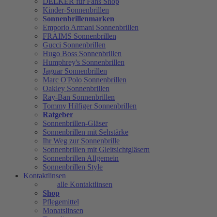
DELKER für Fans Shop
Kinder-Sonnenbrillen
Sonnenbrillenmarken
Emporio Armani Sonnenbrillen
FRAIMS Sonnenbrillen
Gucci Sonnenbrillen
Hugo Boss Sonnenbrillen
Humphrey's Sonnenbrillen
Jaguar Sonnenbrillen
Marc O'Polo Sonnenbrillen
Oakley Sonnenbrillen
Ray-Ban Sonnenbrillen
Tommy Hilfiger Sonnenbrillen
Ratgeber
Sonnenbrillen-Gläser
Sonnenbrillen mit Sehstärke
Ihr Weg zur Sonnenbrille
Sonnenbrillen mit Gleitsichtgläsern
Sonnenbrillen Allgemein
Sonnenbrillen Style
Kontaktlinsen
alle Kontaktlinsen
Shop
Pflegemittel
Monatslinsen