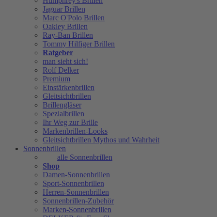
Humphrey's Brillen
Jaguar Brillen
Marc O'Polo Brillen
Oakley Brillen
Ray-Ban Brillen
Tommy Hilfiger Brillen
Ratgeber
man sieht sich!
Rolf Delker
Premium
Einstärkenbrillen
Gleitsichtbrillen
Brillengläser
Spezialbrillen
Ihr Weg zur Brille
Markenbrillen-Looks
Gleitsichtbrillen Mythos und Wahrheit
Sonnenbrillen
alle Sonnenbrillen
Shop
Damen-Sonnenbrillen
Sport-Sonnenbrillen
Herren-Sonnenbrillen
Sonnenbrillen-Zubehör
Marken-Sonnenbrillen