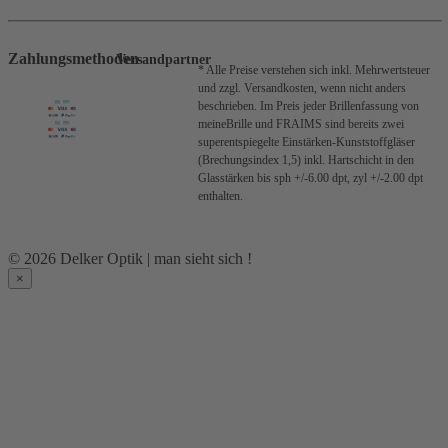
Zahlungsmethoden
Versandpartner
* Alle Preise verstehen sich inkl. Mehrwertsteuer
und zzgl. Versandkosten, wenn nicht anders
beschrieben.
Im Preis jeder Brillenfassung von
meineBrille und FRAIMS sind bereits zwei
superentspiegelte Einstärken-Kunststoffgläser
(Brechungsindex 1,5) inkl. Hartschicht in den
Glasstärken bis sph +/-6.00 dpt, zyl +/-2.00 dpt
enthalten.
© 2026 Delker Optik | man sieht sich !
×