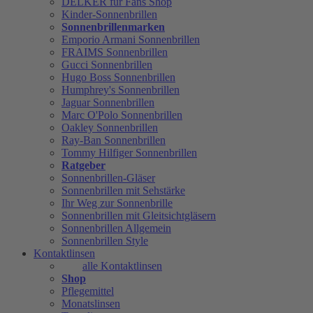
DELKER für Fans Shop
Kinder-Sonnenbrillen
Sonnenbrillenmarken
Emporio Armani Sonnenbrillen
FRAIMS Sonnenbrillen
Gucci Sonnenbrillen
Hugo Boss Sonnenbrillen
Humphrey's Sonnenbrillen
Jaguar Sonnenbrillen
Marc O'Polo Sonnenbrillen
Oakley Sonnenbrillen
Ray-Ban Sonnenbrillen
Tommy Hilfiger Sonnenbrillen
Ratgeber
Sonnenbrillen-Gläser
Sonnenbrillen mit Sehstärke
Ihr Weg zur Sonnenbrille
Sonnenbrillen mit Gleitsichtgläsern
Sonnenbrillen Allgemein
Sonnenbrillen Style
Kontaktlinsen
alle Kontaktlinsen
Shop
Pflegemittel
Monatslinsen