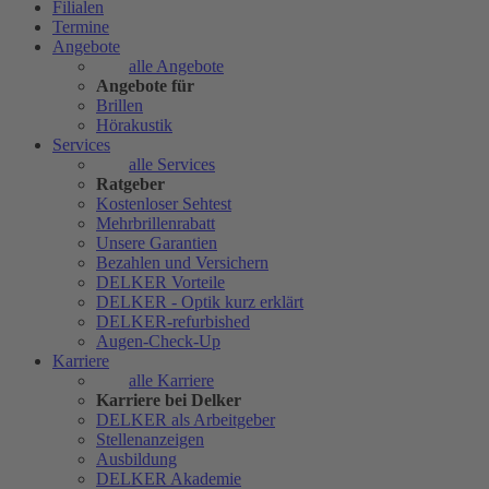
Filialen
Termine
Angebote
alle Angebote
Angebote für
Brillen
Hörakustik
Services
alle Services
Ratgeber
Kostenloser Sehtest
Mehrbrillenrabatt
Unsere Garantien
Bezahlen und Versichern
DELKER Vorteile
DELKER - Optik kurz erklärt
DELKER-refurbished
Augen-Check-Up
Karriere
alle Karriere
Karriere bei Delker
DELKER als Arbeitgeber
Stellenanzeigen
Ausbildung
DELKER Akademie