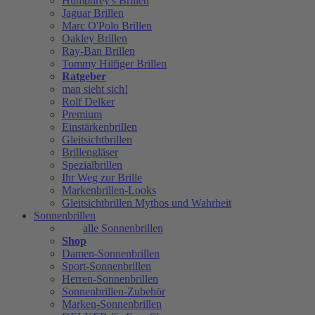
Humphrey's Brillen
Jaguar Brillen
Marc O'Polo Brillen
Oakley Brillen
Ray-Ban Brillen
Tommy Hilfiger Brillen
Ratgeber
man sieht sich!
Rolf Delker
Premium
Einstärkenbrillen
Gleitsichtbrillen
Brillengläser
Spezialbrillen
Ihr Weg zur Brille
Markenbrillen-Looks
Gleitsichtbrillen Mythos und Wahrheit
Sonnenbrillen
alle Sonnenbrillen
Shop
Damen-Sonnenbrillen
Sport-Sonnenbrillen
Herren-Sonnenbrillen
Sonnenbrillen-Zubehör
Marken-Sonnenbrillen