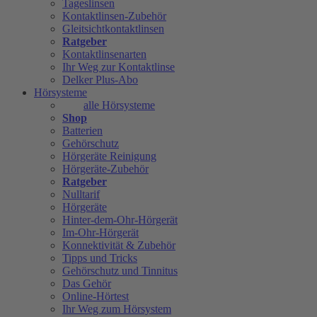
Tageslinsen
Kontaktlinsen-Zubehör
Gleitsichtkontaktlinsen
Ratgeber
Kontaktlinsenarten
Ihr Weg zur Kontaktlinse
Delker Plus-Abo
Hörsysteme
alle Hörsysteme
Shop
Batterien
Gehörschutz
Hörgeräte Reinigung
Hörgeräte-Zubehör
Ratgeber
Nulltarif
Hörgeräte
Hinter-dem-Ohr-Hörgerät
Im-Ohr-Hörgerät
Konnektivität & Zubehör
Tipps und Tricks
Gehörschutz und Tinnitus
Das Gehör
Online-Hörtest
Ihr Weg zum Hörsystem