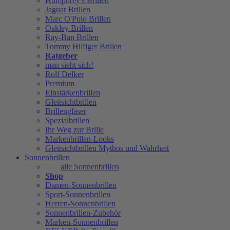
Humphrey's Brillen
Jaguar Brillen
Marc O'Polo Brillen
Oakley Brillen
Ray-Ban Brillen
Tommy Hilfiger Brillen
Ratgeber
man sieht sich!
Rolf Delker
Premium
Einstärkenbrillen
Gleitsichtbrillen
Brillengläser
Spezialbrillen
Ihr Weg zur Brille
Markenbrillen-Looks
Gleitsichtbrillen Mythos und Wahrheit
Sonnenbrillen
alle Sonnenbrillen
Shop
Damen-Sonnenbrillen
Sport-Sonnenbrillen
Herren-Sonnenbrillen
Sonnenbrillen-Zubehör
Marken-Sonnenbrillen