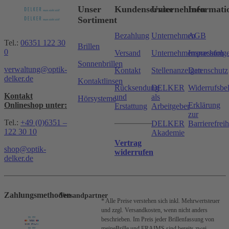
Unser
Kundenservice
Unternehmen
Informati
Sortiment
Bezahlung
Unternehmen
AGB
Tel.:
06351 122 30
Brillen
0
Versand
Unternehmensnachfolg
Impressum
Sonnenbrillen
verwaltung@optik-
Kontakt
Stellenanzeigen
Datenschutz
delker.de
Kontaktlinsen
Rücksendung
DELKER
Widerrufsbe
Kontakt
und
als
Hörsysteme
Onlineshop unter:
Erklärung
Erstattung
Arbeitgeber
zur
Tel.:
+49 (0)6351 –
DELKER
Barrierefreih
122 30 10
Akademie
Vertrag
shop@optik-
widerrufen
delker.de
Zahlungsmethoden
Versandpartner
* Alle Preise verstehen sich inkl. Mehrwertsteuer
und zzgl. Versandkosten, wenn nicht anders
beschrieben.
Im Preis jeder Brillenfassung von
meineBrille und FRAIMS sind bereits zwei