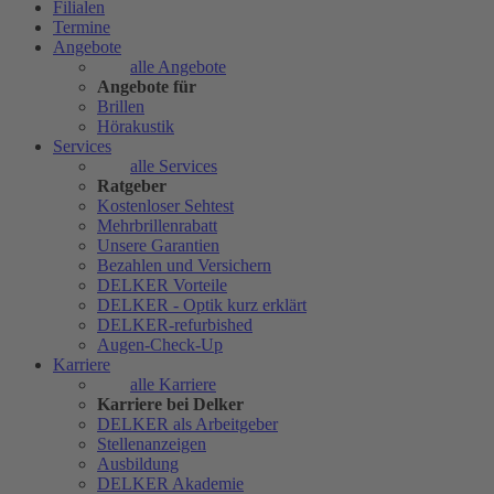
Filialen
Termine
Angebote
alle Angebote
Angebote für
Brillen
Hörakustik
Services
alle Services
Ratgeber
Kostenloser Sehtest
Mehrbrillenrabatt
Unsere Garantien
Bezahlen und Versichern
DELKER Vorteile
DELKER - Optik kurz erklärt
DELKER-refurbished
Augen-Check-Up
Karriere
alle Karriere
Karriere bei Delker
DELKER als Arbeitgeber
Stellenanzeigen
Ausbildung
DELKER Akademie