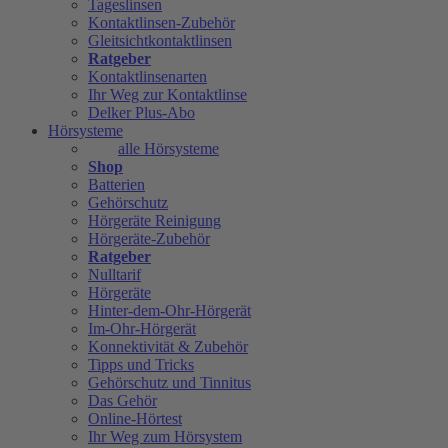
Tageslinsen
Kontaktlinsen-Zubehör
Gleitsichtkontaktlinsen
Ratgeber
Kontaktlinsenarten
Ihr Weg zur Kontaktlinse
Delker Plus-Abo
Hörsysteme
alle Hörsysteme
Shop
Batterien
Gehörschutz
Hörgeräte Reinigung
Hörgeräte-Zubehör
Ratgeber
Nulltarif
Hörgeräte
Hinter-dem-Ohr-Hörgerät
Im-Ohr-Hörgerät
Konnektivität & Zubehör
Tipps und Tricks
Gehörschutz und Tinnitus
Das Gehör
Online-Hörtest
Ihr Weg zum Hörsystem