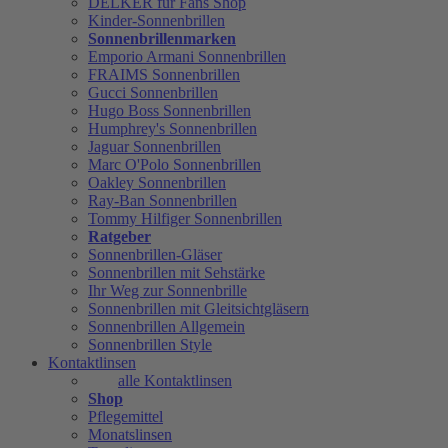
DELKER für Fans Shop
Kinder-Sonnenbrillen
Sonnenbrillenmarken
Emporio Armani Sonnenbrillen
FRAIMS Sonnenbrillen
Gucci Sonnenbrillen
Hugo Boss Sonnenbrillen
Humphrey's Sonnenbrillen
Jaguar Sonnenbrillen
Marc O'Polo Sonnenbrillen
Oakley Sonnenbrillen
Ray-Ban Sonnenbrillen
Tommy Hilfiger Sonnenbrillen
Ratgeber
Sonnenbrillen-Gläser
Sonnenbrillen mit Sehstärke
Ihr Weg zur Sonnenbrille
Sonnenbrillen mit Gleitsichtgläsern
Sonnenbrillen Allgemein
Sonnenbrillen Style
Kontaktlinsen
alle Kontaktlinsen
Shop
Pflegemittel
Monatslinsen