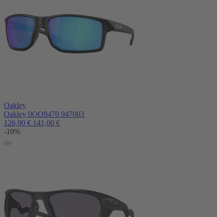
Oakley
Oakley 0OO9470 947003
126,90
€
141,00
€
-10%