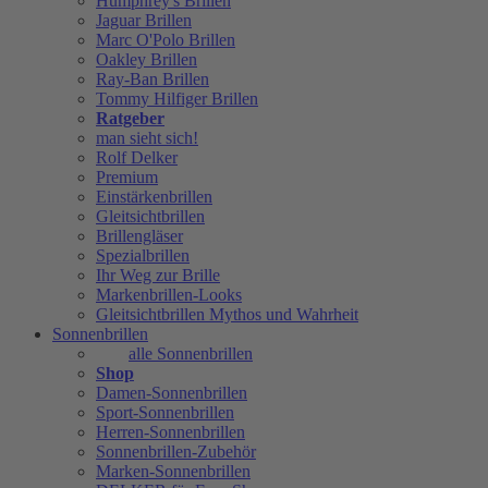
Humphrey's Brillen
Jaguar Brillen
Marc O'Polo Brillen
Oakley Brillen
Ray-Ban Brillen
Tommy Hilfiger Brillen
Ratgeber
man sieht sich!
Rolf Delker
Premium
Einstärkenbrillen
Gleitsichtbrillen
Brillengläser
Spezialbrillen
Ihr Weg zur Brille
Markenbrillen-Looks
Gleitsichtbrillen Mythos und Wahrheit
Sonnenbrillen
alle Sonnenbrillen
Shop
Damen-Sonnenbrillen
Sport-Sonnenbrillen
Herren-Sonnenbrillen
Sonnenbrillen-Zubehör
Marken-Sonnenbrillen