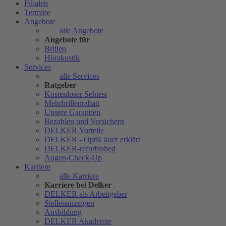
Filialen
Termine
Angebote
alle Angebote
Angebote für
Brillen
Hörakustik
Services
alle Services
Ratgeber
Kostenloser Sehtest
Mehrbrillenrabatt
Unsere Garantien
Bezahlen und Versichern
DELKER Vorteile
DELKER - Optik kurz erklärt
DELKER-refurbished
Augen-Check-Up
Karriere
alle Karriere
Karriere bei Delker
DELKER als Arbeitgeber
Stellenanzeigen
Ausbildung
DELKER Akademie