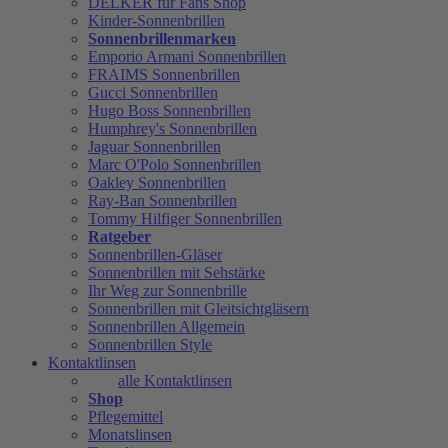
DELKER für Fans Shop
Kinder-Sonnenbrillen
Sonnenbrillenmarken
Emporio Armani Sonnenbrillen
FRAIMS Sonnenbrillen
Gucci Sonnenbrillen
Hugo Boss Sonnenbrillen
Humphrey's Sonnenbrillen
Jaguar Sonnenbrillen
Marc O'Polo Sonnenbrillen
Oakley Sonnenbrillen
Ray-Ban Sonnenbrillen
Tommy Hilfiger Sonnenbrillen
Ratgeber
Sonnenbrillen-Gläser
Sonnenbrillen mit Sehstärke
Ihr Weg zur Sonnenbrille
Sonnenbrillen mit Gleitsichtgläsern
Sonnenbrillen Allgemein
Sonnenbrillen Style
Kontaktlinsen
alle Kontaktlinsen
Shop
Pflegemittel
Monatslinsen