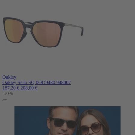
Oakley
Oakley Sielo SQ 0OO9480 948007
187,20
€
208,00
€
-10%