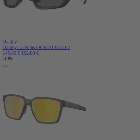
Oakley
Oakley Lateralis OO9431 943102
145,80
€
162,00
€
-10%