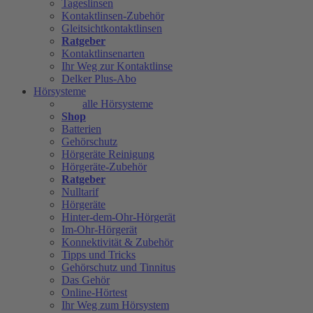
Tageslinsen
Kontaktlinsen-Zubehör
Gleitsichtkontaktlinsen
Ratgeber
Kontaktlinsenarten
Ihr Weg zur Kontaktlinse
Delker Plus-Abo
Hörsysteme
alle Hörsysteme
Shop
Batterien
Gehörschutz
Hörgeräte Reinigung
Hörgeräte-Zubehör
Ratgeber
Nulltarif
Hörgeräte
Hinter-dem-Ohr-Hörgerät
Im-Ohr-Hörgerät
Konnektivität & Zubehör
Tipps und Tricks
Gehörschutz und Tinnitus
Das Gehör
Online-Hörtest
Ihr Weg zum Hörsystem