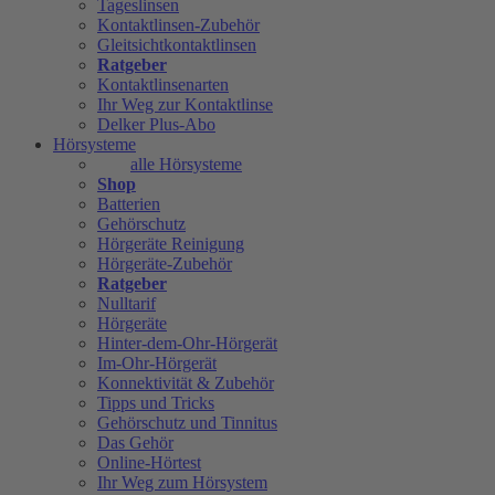
Tageslinsen
Kontaktlinsen-Zubehör
Gleitsichtkontaktlinsen
Ratgeber
Kontaktlinsenarten
Ihr Weg zur Kontaktlinse
Delker Plus-Abo
Hörsysteme
alle Hörsysteme
Shop
Batterien
Gehörschutz
Hörgeräte Reinigung
Hörgeräte-Zubehör
Ratgeber
Nulltarif
Hörgeräte
Hinter-dem-Ohr-Hörgerät
Im-Ohr-Hörgerät
Konnektivität & Zubehör
Tipps und Tricks
Gehörschutz und Tinnitus
Das Gehör
Online-Hörtest
Ihr Weg zum Hörsystem