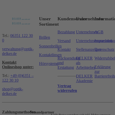
Unser
Kundenservice
Unternehmen
Informati
Sortiment
Bezahlung
Unternehmen
AGB
Tel.:
06351 122 30
Brillen
0
Versand
Unternehmensnachfolg
Impressum
Sonnenbrillen
verwaltung@optik-
Kontakt
Stellenanzeigen
Datenschutz
delker.de
Kontaktlinsen
Rücksendung
DELKER
Widerrufsbe
Kontakt
und
als
Hörsysteme
Onlineshop unter:
Erklärung
Erstattung
Arbeitgeber
zur
Tel.:
+49 (0)6351 –
DELKER
Barrierefreih
122 30 10
Akademie
Vertrag
shop@optik-
widerrufen
delker.de
Zahlungsmethoden
Versandpartner