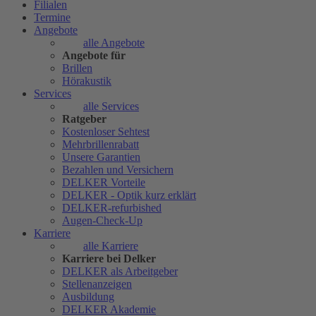
Filialen
Termine
Angebote
alle Angebote
Angebote für
Brillen
Hörakustik
Services
alle Services
Ratgeber
Kostenloser Sehtest
Mehrbrillenrabatt
Unsere Garantien
Bezahlen und Versichern
DELKER Vorteile
DELKER - Optik kurz erklärt
DELKER-refurbished
Augen-Check-Up
Karriere
alle Karriere
Karriere bei Delker
DELKER als Arbeitgeber
Stellenanzeigen
Ausbildung
DELKER Akademie