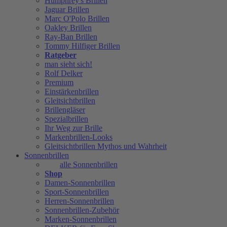
Humphrey's Brillen
Jaguar Brillen
Marc O'Polo Brillen
Oakley Brillen
Ray-Ban Brillen
Tommy Hilfiger Brillen
Ratgeber
man sieht sich!
Rolf Delker
Premium
Einstärkenbrillen
Gleitsichtbrillen
Brillengläser
Spezialbrillen
Ihr Weg zur Brille
Markenbrillen-Looks
Gleitsichtbrillen Mythos und Wahrheit
Sonnenbrillen
alle Sonnenbrillen
Shop
Damen-Sonnenbrillen
Sport-Sonnenbrillen
Herren-Sonnenbrillen
Sonnenbrillen-Zubehör
Marken-Sonnenbrillen