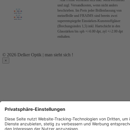
* Alle Preise verstehen sich inkl. Mehrwertsteuer
und zzgl. Versandkosten, wenn nicht anders
beschrieben.
Im Preis jeder Brillenfassung von
meineBrille und FRAIMS sind bereits zwei
superentspiegelte Einstärken-Kunststoffgläser
(Brechungsindex 1,5) inkl. Hartschicht in den
Glasstärken bis sph +/-6.00 dpt, zyl +/-2.00 dpt
enthalten.
© 2026 Delker Optik | man sieht sich !
×