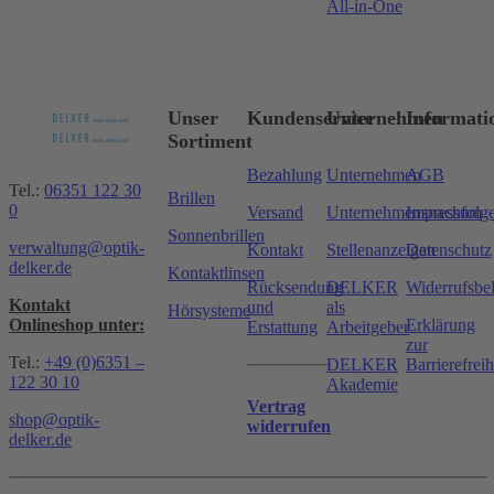
All-in-One
Unser
Kundenservice
Unternehmen
Informati
Sortiment
Bezahlung
Unternehmen
AGB
Tel.:
06351 122 30
Brillen
0
Versand
Unternehmensnachfolg
Impressum
Sonnenbrillen
verwaltung@optik-
Kontakt
Stellenanzeigen
Datenschutz
delker.de
Kontaktlinsen
Rücksendung
DELKER
Widerrufsbe
Kontakt
und
als
Hörsysteme
Onlineshop unter:
Erklärung
Erstattung
Arbeitgeber
zur
Tel.:
+49 (0)6351 –
DELKER
Barrierefreih
122 30 10
Akademie
Vertrag
shop@optik-
widerrufen
delker.de