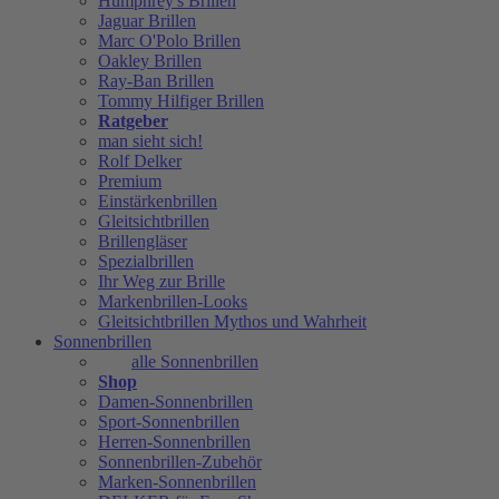
Humphrey's Brillen
Jaguar Brillen
Marc O'Polo Brillen
Oakley Brillen
Ray-Ban Brillen
Tommy Hilfiger Brillen
Ratgeber
man sieht sich!
Rolf Delker
Premium
Einstärkenbrillen
Gleitsichtbrillen
Brillengläser
Spezialbrillen
Ihr Weg zur Brille
Markenbrillen-Looks
Gleitsichtbrillen Mythos und Wahrheit
Sonnenbrillen
alle Sonnenbrillen
Shop
Damen-Sonnenbrillen
Sport-Sonnenbrillen
Herren-Sonnenbrillen
Sonnenbrillen-Zubehör
Marken-Sonnenbrillen