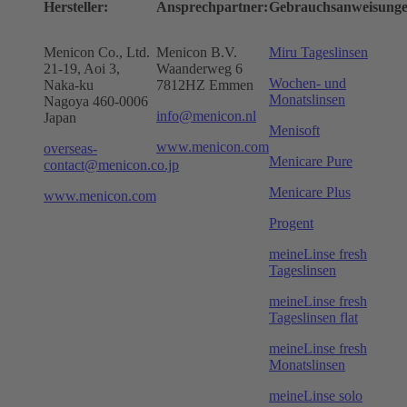
Hersteller:
Ansprechpartner:
Gebrauchsanweisunge
Menicon Co., Ltd.
Menicon B.V.
Miru Tageslinsen
21-19, Aoi 3,
Waanderweg 6
Wochen- und
Naka-ku
7812HZ Emmen
Monatslinsen
Nagoya 460-0006
info@menicon.nl
Japan
Menisoft
www.menicon.com
overseas-
Menicare Pure
contact@menicon.co.jp
Menicare Plus
www.menicon.com
Progent
meineLinse fresh
Tageslinsen
meineLinse fresh
Tageslinsen flat
meineLinse fresh
Monatslinsen
meineLinse solo