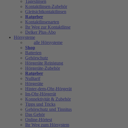
Tageslinsen
Kontaktlinsen-Zubehör
Gleitsichtkontaktlinsen
Ratgeber
Kontaktlinsenarten
Ihr Weg zur Kontaktlinse
Delker Plus-Abo
Hörsysteme
alle Hörsysteme
Shop
Batterien
Gehörschutz
Hörgeräte Reinigung
Hörgeräte-Zubehör
Ratgeber
Nulltarif
Hörgeräte
Hinter-dem-Ohr-Hörgerät
Im-Ohr-Hörgerät
Konnektivität & Zubehör
Tipps und Tricks
Gehörschutz und Tinnitus
Das Gehör
Online-Hörtest
Ihr Weg zum Hörsystem