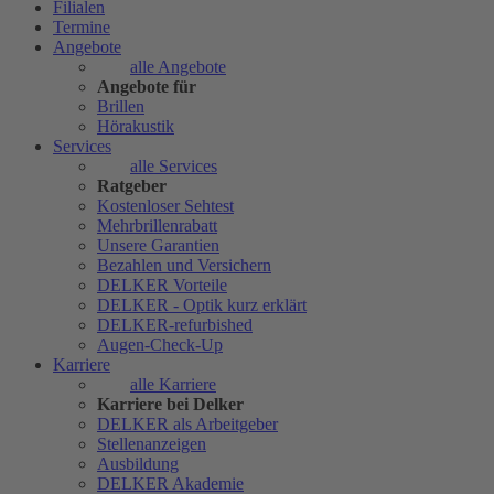
Filialen
Termine
Angebote
alle Angebote
Angebote für
Brillen
Hörakustik
Services
alle Services
Ratgeber
Kostenloser Sehtest
Mehrbrillenrabatt
Unsere Garantien
Bezahlen und Versichern
DELKER Vorteile
DELKER - Optik kurz erklärt
DELKER-refurbished
Augen-Check-Up
Karriere
alle Karriere
Karriere bei Delker
DELKER als Arbeitgeber
Stellenanzeigen
Ausbildung
DELKER Akademie