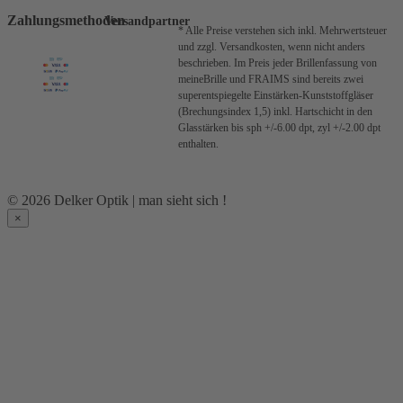
Zahlungsmethoden
Versandpartner
* Alle Preise verstehen sich inkl. Mehrwertsteuer
und zzgl. Versandkosten, wenn nicht anders
beschrieben.
Im Preis jeder Brillenfassung von
meineBrille und FRAIMS sind bereits zwei
superentspiegelte Einstärken-Kunststoffgläser
(Brechungsindex 1,5) inkl. Hartschicht in den
Glasstärken bis sph +/-6.00 dpt, zyl +/-2.00 dpt
enthalten.
© 2026 Delker Optik | man sieht sich !
×