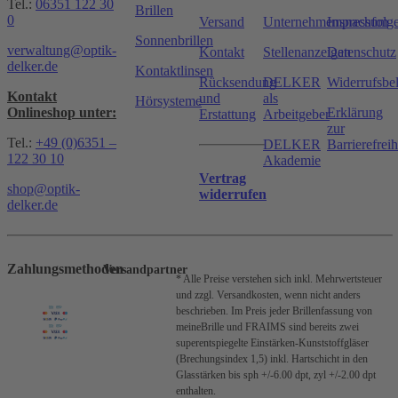
Tel.:
06351 122 30
Brillen
0
Versand
Unternehmensnachfolg
Impressum
Sonnenbrillen
verwaltung@optik-
Kontakt
Stellenanzeigen
Datenschutz
delker.de
Kontaktlinsen
Rücksendung
DELKER
Widerrufsbe
Kontakt
und
als
Hörsysteme
Onlineshop unter:
Erklärung
Erstattung
Arbeitgeber
zur
Tel.:
+49 (0)6351 –
DELKER
Barrierefreih
122 30 10
Akademie
Vertrag
shop@optik-
widerrufen
delker.de
Zahlungsmethoden
Versandpartner
* Alle Preise verstehen sich inkl. Mehrwertsteuer
und zzgl. Versandkosten, wenn nicht anders
beschrieben.
Im Preis jeder Brillenfassung von
meineBrille und FRAIMS sind bereits zwei
superentspiegelte Einstärken-Kunststoffgläser
(Brechungsindex 1,5) inkl. Hartschicht in den
Glasstärken bis sph +/-6.00 dpt, zyl +/-2.00 dpt
enthalten.