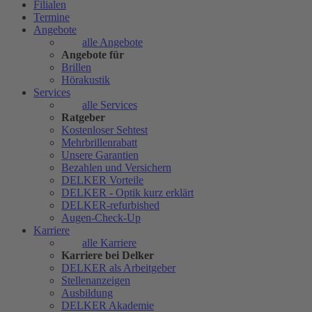
Filialen
Termine
Angebote
alle Angebote
Angebote für
Brillen
Hörakustik
Services
alle Services
Ratgeber
Kostenloser Sehtest
Mehrbrillenrabatt
Unsere Garantien
Bezahlen und Versichern
DELKER Vorteile
DELKER - Optik kurz erklärt
DELKER-refurbished
Augen-Check-Up
Karriere
alle Karriere
Karriere bei Delker
DELKER als Arbeitgeber
Stellenanzeigen
Ausbildung
DELKER Akademie