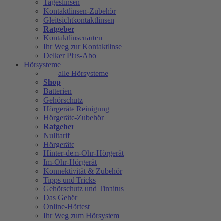
Tageslinsen
Kontaktlinsen-Zubehör
Gleitsichtkontaktlinsen
Ratgeber
Kontaktlinsenarten
Ihr Weg zur Kontaktlinse
Delker Plus-Abo
Hörsysteme
alle Hörsysteme
Shop
Batterien
Gehörschutz
Hörgeräte Reinigung
Hörgeräte-Zubehör
Ratgeber
Nulltarif
Hörgeräte
Hinter-dem-Ohr-Hörgerät
Im-Ohr-Hörgerät
Konnektivität & Zubehör
Tipps und Tricks
Gehörschutz und Tinnitus
Das Gehör
Online-Hörtest
Ihr Weg zum Hörsystem