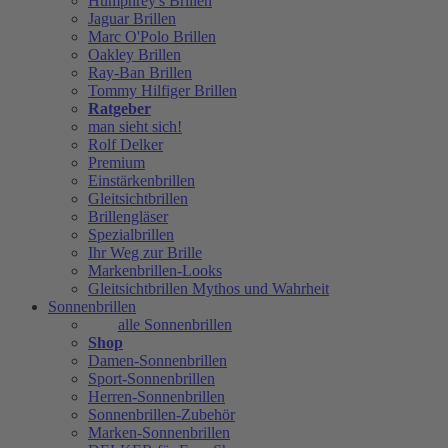
Humphrey's Brillen
Jaguar Brillen
Marc O'Polo Brillen
Oakley Brillen
Ray-Ban Brillen
Tommy Hilfiger Brillen
Ratgeber
man sieht sich!
Rolf Delker
Premium
Einstärkenbrillen
Gleitsichtbrillen
Brillengläser
Spezialbrillen
Ihr Weg zur Brille
Markenbrillen-Looks
Gleitsichtbrillen Mythos und Wahrheit
Sonnenbrillen
alle Sonnenbrillen
Shop
Damen-Sonnenbrillen
Sport-Sonnenbrillen
Herren-Sonnenbrillen
Sonnenbrillen-Zubehör
Marken-Sonnenbrillen