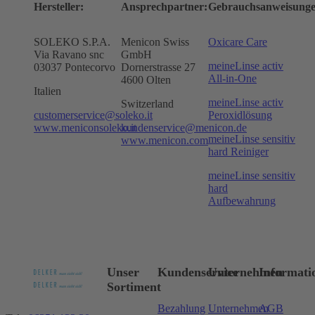
Hersteller:
Ansprechpartner:
Gebrauchsanweisunge
SOLEKO S.P.A.
Menicon Swiss
Oxicare Care
Via Ravano snc
GmbH
meineLinse activ
03037 Pontecorvo
Dornerstrasse 27
All-in-One
4600 Olten
Italien
meineLinse activ
Switzerland
customerservice@soleko.it
Peroxidlösung
www.meniconsoleko.it
kundenservice@menicon.de
meineLinse sensitiv
www.menicon.com
hard Reiniger
meineLinse sensitiv
hard
Aufbewahrung
Unser
Kundenservice
Unternehmen
Informati
Sortiment
Bezahlung
Unternehmen
AGB