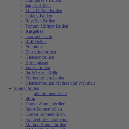
Humphrey's Brillen
Jaguar Brillen
Marc O'Polo Brillen
Oakley Brillen
Ray-Ban Brillen
Tommy Hilfiger Brillen
Ratgeber
man sieht sich!
Rolf Delker
Premium
Einstärkenbrillen
Gleitsichtbrillen
Brillengläser
Spezialbrillen
Ihr Weg zur Brille
Markenbrillen-Looks
Gleitsichtbrillen Mythos und Wahrheit
Sonnenbrillen
alle Sonnenbrillen
Shop
Damen-Sonnenbrillen
Sport-Sonnenbrillen
Herren-Sonnenbrillen
Sonnenbrillen-Zubehör
Marken-Sonnenbrillen