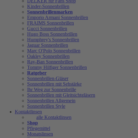
DELKER für Fans Shop
Kinder-Sonnenbrillen
Sonnenbrillenmarken
Emporio Armani Sonnenbrillen
FRAIMS Sonnenbrillen
Gucci Sonnenbrillen
Hugo Boss Sonnenbrillen
Humphrey's Sonnenbrillen
Jaguar Sonnenbrillen
Marc O'Polo Sonnenbrillen
Oakley Sonnenbrillen
Ray-Ban Sonnenbrillen
Tommy Hilfiger Sonnenbrillen
Ratgeber
Sonnenbrillen-Gläser
Sonnenbrillen mit Sehstärke
Ihr Weg zur Sonnenbrille
Sonnenbrillen mit Gleitsichtgläsern
Sonnenbrillen Allgemein
Sonnenbrillen Style
Kontaktlinsen
alle Kontaktlinsen
Shop
Pflegemittel
Monatslinsen