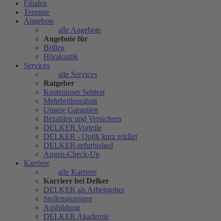
Filialen
Termine
Angebote
alle Angebote
Angebote für
Brillen
Hörakustik
Services
alle Services
Ratgeber
Kostenloser Sehtest
Mehrbrillenrabatt
Unsere Garantien
Bezahlen und Versichern
DELKER Vorteile
DELKER - Optik kurz erklärt
DELKER-refurbished
Augen-Check-Up
Karriere
alle Karriere
Karriere bei Delker
DELKER als Arbeitgeber
Stellenanzeigen
Ausbildung
DELKER Akademie