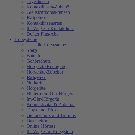
Tageslinsen
Kontaktlinsen-Zubehör
Gleitsichtkontaktlinsen
Ratgeber
Kontaktlinsenarten
Ihr Weg zur Kontaktlinse
Delker Plus-Abo
Hörsysteme
alle Hörsysteme
Shop
Batterien
Gehörschutz
Hörgeräte Reinigung
Hörgeräte-Zubehör
Ratgeber
Nulltarif
Hörgeräte
Hinter-dem-Ohr-Hörgerät
Im-Ohr-Hörgerät
Konnektivität & Zubehör
Tipps und Tricks
Gehörschutz und Tinnitus
Das Gehör
Online-Hörtest
Ihr Weg zum Hörsystem