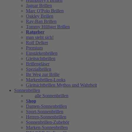
Humphrey's Brillen
Jaguar Brillen
Marc O'Polo Brillen
Oakley Brillen
Ray-Ban Brillen
Tommy Hilfiger Brillen
Ratgeber
man sieht sich!
Rolf Delker
Premium
Einstärkenbrillen
Gleitsichtbrillen
Brillengläser
Spezialbrillen
Ihr Weg zur Brille
Markenbrillen-Looks
Gleitsichtbrillen Mythos und Wahrheit
Sonnenbrillen
alle Sonnenbrillen
Shop
Damen-Sonnenbrillen
Sport-Sonnenbrillen
Herren-Sonnenbrillen
Sonnenbrillen-Zubehör
Marken-Sonnenbrillen