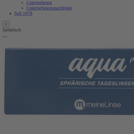
Unternehmen
Unternehmensnachfolge
Seit 1978
×
Sphärisch