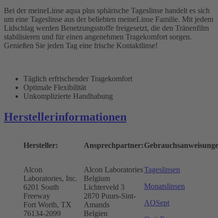
Bei der meineLinse aqua plus sphärische Tageslinse handelt es sich
um eine Tageslinse aus der beliebten meineLinse Familie. Mit jedem
Lidschlag werden Benetzungsstoffe freigesetzt, die den Tränenfilm
stabilisieren und für einen angenehmen Tragekomfort sorgen.
Genießen Sie jeden Tag eine frische Kontaktlinse!
Täglich erfrischender Tragekomfort
Optimale Flexibilität
Unkomplizierte Handhabung
Herstellerinformationen
Hersteller:
Ansprechpartner:
Gebrauchsanweisunge
Alcon
Alcon Laboratories
Tageslinsen
Laboratories, Inc.
Belgium
Monatslinsen
6201 South
Lichterveld 3
Freeway
2870 Puurs-Sint-
AOSept
Fort Worth, TX
Amands
76134-2099
Belgien