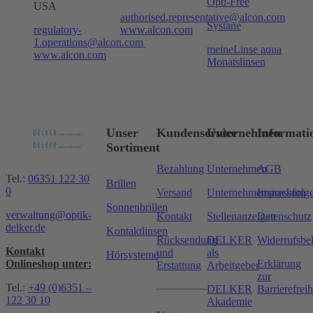
Opti-Free
USA
authorised.representative@alcon.com
Systane
regulatory-
www.alcon.com
1.operations@alcon.com
meineLinse aqua
www.alcon.com
Monatslinsen
Unser
Kundenservice
Unternehmen
Informati
Sortiment
Bezahlung
Unternehmen
AGB
Tel.:
06351 122 30
Brillen
0
Versand
Unternehmensnachfolg
Impressum
Sonnenbrillen
verwaltung@optik-
Kontakt
Stellenanzeigen
Datenschutz
delker.de
Kontaktlinsen
Rücksendung
DELKER
Widerrufsbe
Kontakt
und
als
Hörsysteme
Onlineshop unter:
Erklärung
Erstattung
Arbeitgeber
zur
Tel.:
+49 (0)6351 –
DELKER
Barrierefreih
122 30 10
Akademie