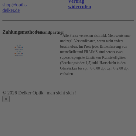
Vertrag
shop@optik-
widerrufen
delker.de
Zahlungsmethoden
Versandpartner
* Alle Preise verstehen sich inkl. Mehrwertsteuer
und zzgl. Versandkosten, wenn nicht anders
beschrieben.
Im Preis jeder Brillenfassung von
meineBrille und FRAIMS sind bereits zwei
superentspiegelte Einstärken-Kunststoffgläser
(Brechungsindex 1,5) inkl. Hartschicht in den
Glasstärken bis sph +/-6.00 dpt, zyl +/-2.00 dpt
enthalten.
© 2026 Delker Optik | man sieht sich !
×