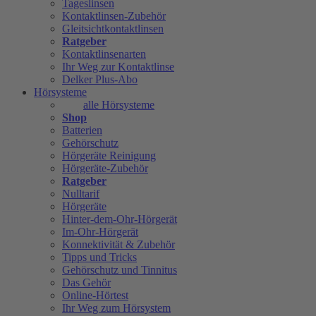
Tageslinsen
Kontaktlinsen-Zubehör
Gleitsichtkontaktlinsen
Ratgeber
Kontaktlinsenarten
Ihr Weg zur Kontaktlinse
Delker Plus-Abo
Hörsysteme
alle Hörsysteme
Shop
Batterien
Gehörschutz
Hörgeräte Reinigung
Hörgeräte-Zubehör
Ratgeber
Nulltarif
Hörgeräte
Hinter-dem-Ohr-Hörgerät
Im-Ohr-Hörgerät
Konnektivität & Zubehör
Tipps und Tricks
Gehörschutz und Tinnitus
Das Gehör
Online-Hörtest
Ihr Weg zum Hörsystem