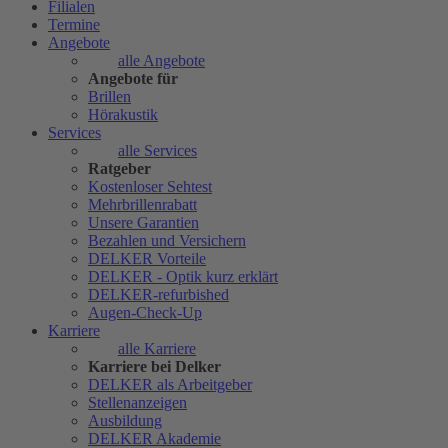
Filialen
Termine
Angebote
alle Angebote
Angebote für
Brillen
Hörakustik
Services
alle Services
Ratgeber
Kostenloser Sehtest
Mehrbrillenrabatt
Unsere Garantien
Bezahlen und Versichern
DELKER Vorteile
DELKER - Optik kurz erklärt
DELKER-refurbished
Augen-Check-Up
Karriere
alle Karriere
Karriere bei Delker
DELKER als Arbeitgeber
Stellenanzeigen
Ausbildung
DELKER Akademie