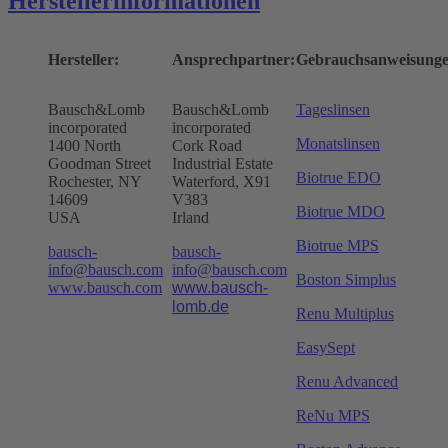
Herstellerinformationen
Hersteller:
Ansprechpartner:
Gebrauchsanweisunge
Bausch&Lomb
Bausch&Lomb
Tageslinsen
incorporated
incorporated
Monatslinsen
1400 North
Cork Road
Goodman Street
Industrial Estate
Biotrue EDO
Rochester, NY
Waterford, X91
14609
V383
Biotrue MDO
USA
Irland
Biotrue MPS
bausch-
bausch-
info@bausch.com
info@bausch.com
Boston Simplus
www.bausch.com
www.bausch-
lomb.de
Renu Multiplus
EasySept
Renu Advanced
ReNu MPS