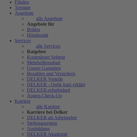
Filialen
Termine
Angebote
alle Angebote
Angebote für
Brillen
Hörakustik
Services
alle Services
Ratgeber
Kostenloser Sehtest
Mehrbrillenrabatt
Unsere Garantien
Bezahlen und Versichern
DELKER Vorteile
DELKER - Optik kurz erklärt
DELKER-refurbished
Augen-Check-Up
Karriere
alle Karriere
Karriere bei Delker
DELKER als Arbeitgeber
Stellenanzeigen
Ausbildung
DELKER Akademie