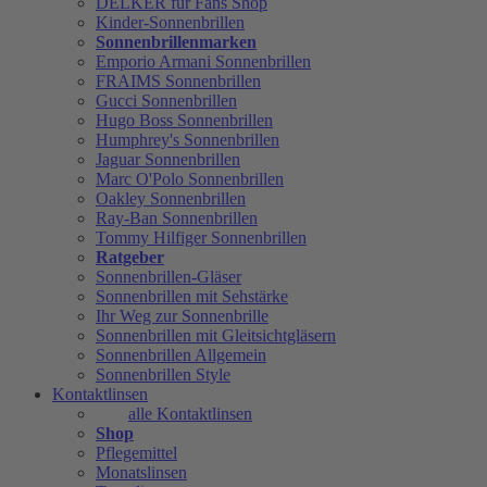
DELKER für Fans Shop
Kinder-Sonnenbrillen
Sonnenbrillenmarken
Emporio Armani Sonnenbrillen
FRAIMS Sonnenbrillen
Gucci Sonnenbrillen
Hugo Boss Sonnenbrillen
Humphrey's Sonnenbrillen
Jaguar Sonnenbrillen
Marc O'Polo Sonnenbrillen
Oakley Sonnenbrillen
Ray-Ban Sonnenbrillen
Tommy Hilfiger Sonnenbrillen
Ratgeber
Sonnenbrillen-Gläser
Sonnenbrillen mit Sehstärke
Ihr Weg zur Sonnenbrille
Sonnenbrillen mit Gleitsichtgläsern
Sonnenbrillen Allgemein
Sonnenbrillen Style
Kontaktlinsen
alle Kontaktlinsen
Shop
Pflegemittel
Monatslinsen