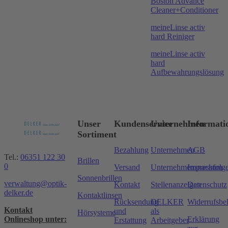
Boston Advance
Cleaner+Conditioner
meineLinse activ
hard Reiniger
meineLinse activ
hard
Aufbewahrungslösung
Unser
Kundenservice
Unternehmen
Informati
Sortiment
Bezahlung
Unternehmen
AGB
Tel.:
06351 122 30
Brillen
0
Versand
Unternehmensnachfolg
Impressum
Sonnenbrillen
verwaltung@optik-
Kontakt
Stellenanzeigen
Datenschutz
delker.de
Kontaktlinsen
Rücksendung
DELKER
Widerrufsbe
Kontakt
und
als
Hörsysteme
Onlineshop unter:
Erklärung
Erstattung
Arbeitgeber