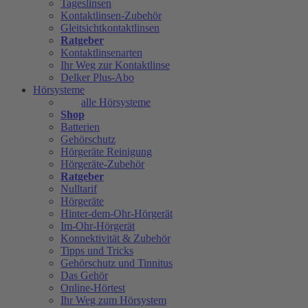
Tageslinsen
Kontaktlinsen-Zubehör
Gleitsichtkontaktlinsen
Ratgeber
Kontaktlinsenarten
Ihr Weg zur Kontaktlinse
Delker Plus-Abo
Hörsysteme
alle Hörsysteme
Shop
Batterien
Gehörschutz
Hörgeräte Reinigung
Hörgeräte-Zubehör
Ratgeber
Nulltarif
Hörgeräte
Hinter-dem-Ohr-Hörgerät
Im-Ohr-Hörgerät
Konnektivität & Zubehör
Tipps und Tricks
Gehörschutz und Tinnitus
Das Gehör
Online-Hörtest
Ihr Weg zum Hörsystem