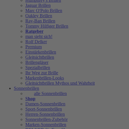
Humphrey's Brillen
Jaguar Brillen
Marc O'Polo Brillen
Oakley Brillen
Ray-Ban Brillen
Tommy Hilfiger Brillen
Ratgeber
man sieht sich!
Rolf Delker
Premium
Einstärkenbrillen
Gleitsichtbrillen
Brillengläser
Spezialbrillen
Ihr Weg zur Brille
Markenbrillen-Looks
Gleitsichtbrillen Mythos und Wahrheit
Sonnenbrillen
alle Sonnenbrillen
Shop
Damen-Sonnenbrillen
Sport-Sonnenbrillen
Herren-Sonnenbrillen
Sonnenbrillen-Zubehör
Marken-Sonnenbrillen