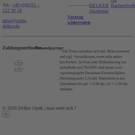
zur
Tel.:
+49 (0)6351 –
DELKER
Barrierefreih
122 30 10
Akademie
Vertrag
shop@optik-
widerrufen
delker.de
Zahlungsmethoden
Versandpartner
* Alle Preise verstehen sich inkl. Mehrwertsteuer
und zzgl. Versandkosten, wenn nicht anders
beschrieben.
Im Preis jeder Brillenfassung von
meineBrille und FRAIMS sind bereits zwei
superentspiegelte Einstärken-Kunststoffgläser
(Brechungsindex 1,5) inkl. Hartschicht in den
Glasstärken bis sph +/-6.00 dpt, zyl +/-2.00 dpt
enthalten.
© 2026 Delker Optik | man sieht sich !
×