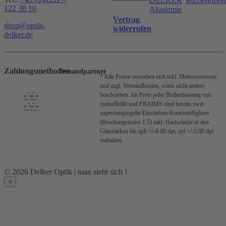
DELKER
Barrierefreih
122 30 10
Akademie
Vertrag
shop@optik-
widerrufen
delker.de
Zahlungsmethoden
Versandpartner
* Alle Preise verstehen sich inkl. Mehrwertsteuer
und zzgl. Versandkosten, wenn nicht anders
beschrieben.
Im Preis jeder Brillenfassung von
meineBrille und FRAIMS sind bereits zwei
superentspiegelte Einstärken-Kunststoffgläser
(Brechungsindex 1,5) inkl. Hartschicht in den
Glasstärken bis sph +/-6.00 dpt, zyl +/-2.00 dpt
enthalten.
© 2026 Delker Optik | man sieht sich !
×