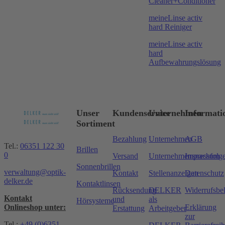
Cleaner+Conditioner
meineLinse activ
hard Reiniger
meineLinse activ
hard
Aufbewahrungslösung
Unser
Kundenservice
Unternehmen
Informati
Sortiment
Bezahlung
Unternehmen
AGB
Tel.:
06351 122 30
Brillen
0
Versand
Unternehmensnachfolg
Impressum
Sonnenbrillen
verwaltung@optik-
Kontakt
Stellenanzeigen
Datenschutz
delker.de
Kontaktlinsen
Rücksendung
DELKER
Widerrufsbe
Kontakt
und
als
Hörsysteme
Onlineshop unter:
Erklärung
Erstattung
Arbeitgeber
zur
Tel.:
+49 (0)6351 –