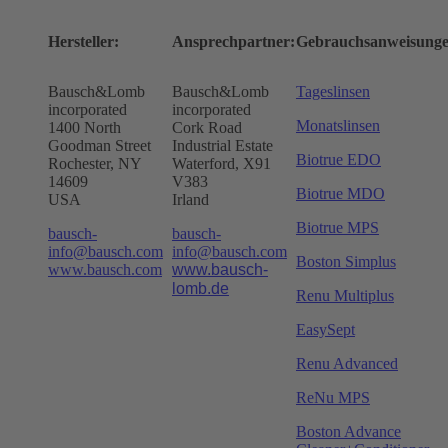
Hersteller:
Ansprechpartner:
Gebrauchsanweisunge
Bausch&Lomb
Bausch&Lomb
Tageslinsen
incorporated
incorporated
Monatslinsen
1400 North
Cork Road
Goodman Street
Industrial Estate
Biotrue EDO
Rochester, NY
Waterford, X91
14609
V383
Biotrue MDO
USA
Irland
Biotrue MPS
bausch-
bausch-
info@bausch.com
info@bausch.com
Boston Simplus
www.bausch.com
www.bausch-
lomb.de
Renu Multiplus
EasySept
Renu Advanced
ReNu MPS
Boston Advance