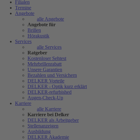
Filialen
Termine
Angebote
alle Angebote
Angebote für
Brillen
Hörakustik
Services
alle Services
Ratgeber
Kostenloser Sehtest
Mehrbrillenrabatt
Unsere Garantien
Bezahlen und Versichern
DELKER Vorteile
DELKER - Optik kurz erklärt
DELKER-refurbished
Augen-Check-Up
Karriere
alle Karriere
Karriere bei Delker
DELKER als Arbeitgeber
Stellenanzeigen
Ausbildung
DELKER Akademie