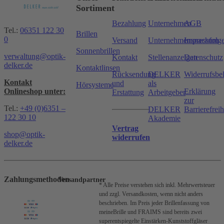
Sortiment
Bezahlung
Unternehmen
AGB
Tel.:
06351 122 30
Brillen
0
Versand
Unternehmensnachfolg
Impressum
Sonnenbrillen
verwaltung@optik-
Kontakt
Stellenanzeigen
Datenschutz
delker.de
Kontaktlinsen
Rücksendung
DELKER
Widerrufsbe
Kontakt
und
als
Hörsysteme
Onlineshop unter:
Erklärung
Erstattung
Arbeitgeber
zur
Tel.:
+49 (0)6351 –
DELKER
Barrierefreih
122 30 10
Akademie
Vertrag
shop@optik-
widerrufen
delker.de
Zahlungsmethoden
Versandpartner
* Alle Preise verstehen sich inkl. Mehrwertsteuer
und zzgl. Versandkosten, wenn nicht anders
beschrieben.
Im Preis jeder Brillenfassung von
meineBrille und FRAIMS sind bereits zwei
superentspiegelte Einstärken-Kunststoffgläser