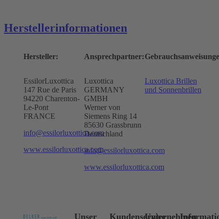
Herstellerinformationen
Hersteller:
Ansprechpartner:
Gebrauchsanweisunge
EssilorLuxottica
Luxottica
Luxottica Brillen
147 Rue de Paris
GERMANY
und Sonnenbrillen
94220 Charenton-
GMBH
Le-Pont
Werner von
FRANCE
Siemens Ring 14
85630 Grassbrunn
info@essilorluxottica.com
Deutschland
www.essilorluxottica.com
info@essilorluxottica.com
www.essilorluxottica.com
Unser
Kundenservice
Unternehmen
Informati