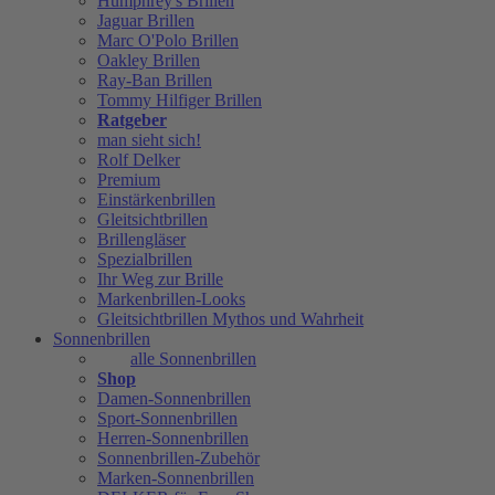
Humphrey's Brillen
Jaguar Brillen
Marc O'Polo Brillen
Oakley Brillen
Ray-Ban Brillen
Tommy Hilfiger Brillen
Ratgeber
man sieht sich!
Rolf Delker
Premium
Einstärkenbrillen
Gleitsichtbrillen
Brillengläser
Spezialbrillen
Ihr Weg zur Brille
Markenbrillen-Looks
Gleitsichtbrillen Mythos und Wahrheit
Sonnenbrillen
alle Sonnenbrillen
Shop
Damen-Sonnenbrillen
Sport-Sonnenbrillen
Herren-Sonnenbrillen
Sonnenbrillen-Zubehör
Marken-Sonnenbrillen