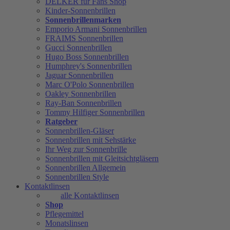
DELKER für Fans Shop
Kinder-Sonnenbrillen
Sonnenbrillenmarken
Emporio Armani Sonnenbrillen
FRAIMS Sonnenbrillen
Gucci Sonnenbrillen
Hugo Boss Sonnenbrillen
Humphrey's Sonnenbrillen
Jaguar Sonnenbrillen
Marc O'Polo Sonnenbrillen
Oakley Sonnenbrillen
Ray-Ban Sonnenbrillen
Tommy Hilfiger Sonnenbrillen
Ratgeber
Sonnenbrillen-Gläser
Sonnenbrillen mit Sehstärke
Ihr Weg zur Sonnenbrille
Sonnenbrillen mit Gleitsichtgläsern
Sonnenbrillen Allgemein
Sonnenbrillen Style
Kontaktlinsen
alle Kontaktlinsen
Shop
Pflegemittel
Monatslinsen