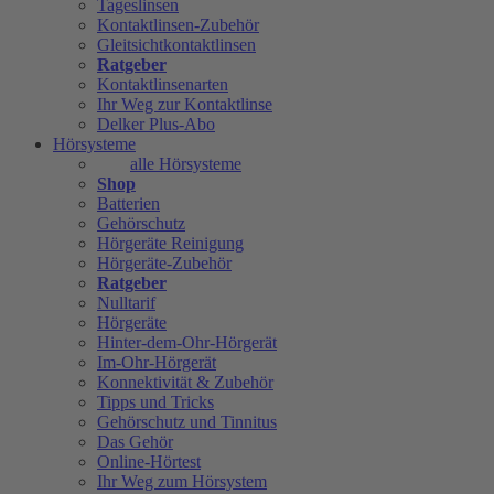
Tageslinsen
Kontaktlinsen-Zubehör
Gleitsichtkontaktlinsen
Ratgeber
Kontaktlinsenarten
Ihr Weg zur Kontaktlinse
Delker Plus-Abo
Hörsysteme
alle Hörsysteme
Shop
Batterien
Gehörschutz
Hörgeräte Reinigung
Hörgeräte-Zubehör
Ratgeber
Nulltarif
Hörgeräte
Hinter-dem-Ohr-Hörgerät
Im-Ohr-Hörgerät
Konnektivität & Zubehör
Tipps und Tricks
Gehörschutz und Tinnitus
Das Gehör
Online-Hörtest
Ihr Weg zum Hörsystem