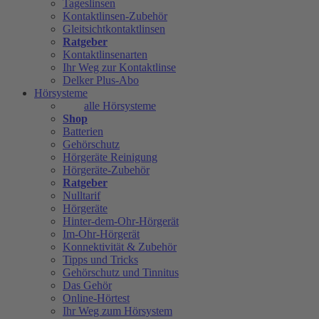
Tageslinsen
Kontaktlinsen-Zubehör
Gleitsichtkontaktlinsen
Ratgeber
Kontaktlinsenarten
Ihr Weg zur Kontaktlinse
Delker Plus-Abo
Hörsysteme
alle Hörsysteme
Shop
Batterien
Gehörschutz
Hörgeräte Reinigung
Hörgeräte-Zubehör
Ratgeber
Nulltarif
Hörgeräte
Hinter-dem-Ohr-Hörgerät
Im-Ohr-Hörgerät
Konnektivität & Zubehör
Tipps und Tricks
Gehörschutz und Tinnitus
Das Gehör
Online-Hörtest
Ihr Weg zum Hörsystem