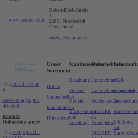
Robert-Koch-Straße
1
www.acuvue.com
22851 Norderstedt
Deutschland
service@acuvue.de
Unser
Kundenservice
Unternehmen
Informati
Sortiment
Bezahlung
Unternehmen
AGB
Tel.:
06351 122 30
Brillen
0
Versand
Unternehmensnachfolg
Impressum
Sonnenbrillen
verwaltung@optik-
Kontakt
Stellenanzeigen
Datenschutz
delker.de
Kontaktlinsen
Rücksendung
DELKER
Widerrufsbe
Kontakt
und
als
Hörsysteme
Onlineshop unter:
Erklärung
Erstattung
Arbeitgeber
zur
Tel.:
+49 (0)6351 –
DELKER
Barrierefreih
122 30 10