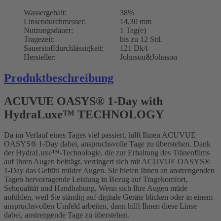
Wassergehalt:
38%
Linsendurchmesser:
14,30 mm
Nutzungsdauer:
1 Tag(e)
Tragezeit:
bis zu 12 Std.
Sauerstoffdurchlässigkeit:
121 Dk/t
Hersteller:
Johnson&Johnson
Produktbeschreibung
ACUVUE OASYS® 1-Day with
HydraLuxe™ TECHNOLOGY
Da im Verlauf eines Tages viel passiert, hilft Ihnen ACUVUE
OASYS® 1-Day dabei, anspruchsvolle Tage zu überstehen. Dank
der HydraLuxe™-Technologie, die zur Erhaltung des Tränenfilms
auf Ihren Augen beiträgt, verringert sich mit ACUVUE OASYS®
1-Day das Gefühl müder Augen. Sie bieten Ihnen an anstrengenden
Tagen hervorragende Leistung in Bezug auf Tragekomfort,
Sehqualität und Handhabung. Wenn sich Ihre Augen müde
anfühlen, weil Sie ständig auf digitale Geräte blicken oder in einem
anspruchsvollen Umfeld arbeiten, dann hilft Ihnen diese Linse
dabei, anstrengende Tage zu überstehen.