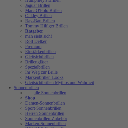
Humphrey's Brillen
Jaguar Brillen
Marc O'Polo Brillen
Oakley Brillen
Ray-Ban Brillen
Tommy Hilfiger Brillen
Ratgeber
man sieht sich!
Rolf Delker
Premium
Einstärkenbrillen
Gleitsichtbrillen
Brillengläser
Spezialbrillen
Ihr Weg zur Brille
Markenbrillen-Looks
Gleitsichtbrillen Mythos und Wahrheit
Sonnenbrillen
alle Sonnenbrillen
Shop
Damen-Sonnenbrillen
Sport-Sonnenbrillen
Herren-Sonnenbrillen
Sonnenbrillen-Zubehör
Marken-Sonnenbrillen