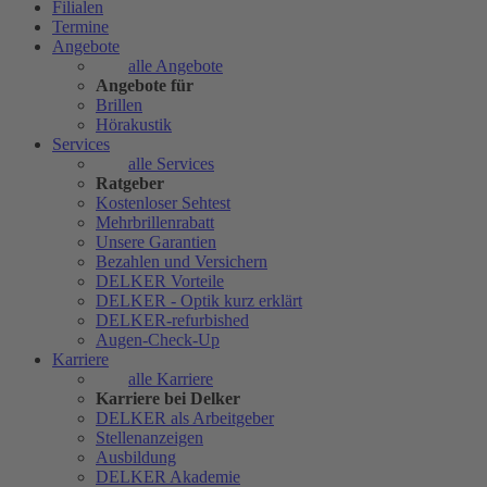
Filialen
Termine
Angebote
alle Angebote
Angebote für
Brillen
Hörakustik
Services
alle Services
Ratgeber
Kostenloser Sehtest
Mehrbrillenrabatt
Unsere Garantien
Bezahlen und Versichern
DELKER Vorteile
DELKER - Optik kurz erklärt
DELKER-refurbished
Augen-Check-Up
Karriere
alle Karriere
Karriere bei Delker
DELKER als Arbeitgeber
Stellenanzeigen
Ausbildung
DELKER Akademie