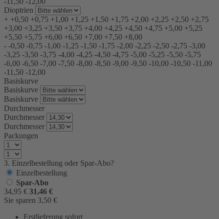
-11,50
-12,00
Dioptrien
+
+0,50
+0,75
+1,00
+1,25
+1,50
+1,75
+2,00
+2,25
+2,50
+2,75
+3,00
+3,25
+3,50
+3,75
+4,00
+4,25
+4,50
+4,75
+5,00
+5,25
+5,50
+5,75
+6,00
+6,50
+7,00
+7,50
+8,00
-
-0,50
-0,75
-1,00
-1,25
-1,50
-1,75
-2,00
-2,25
-2,50
-2,75
-3,00
-3,25
-3,50
-3,75
-4,00
-4,25
-4,50
-4,75
-5,00
-5,25
-5,50
-5,75
-6,00
-6,50
-7,00
-7,50
-8,00
-8,50
-9,00
-9,50
-10,00
-10,50
-11,00
-11,50
-12,00
Basiskurve
Basiskurve
Basiskurve
Durchmesser
Durchmesser
Durchmesser
Packungen
3. Einzelbestellung oder Spar-Abo?
Einzelbestellung
Spar-Abo
34,95
€
31,46
€
Sie sparen
3,50
€
Erstlieferung sofort