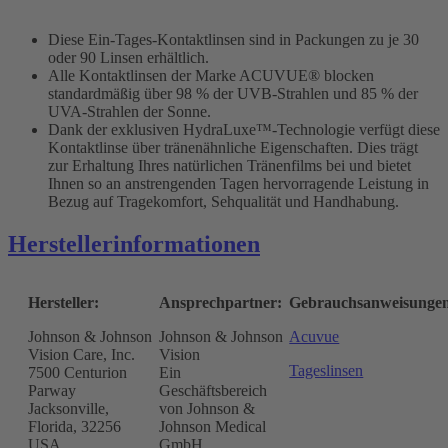
Diese Ein-Tages-Kontaktlinsen sind in Packungen zu je 30
oder 90 Linsen erhältlich.
Alle Kontaktlinsen der Marke ACUVUE® blocken
standardmäßig über 98 % der UVB-Strahlen und 85 % der
UVA-Strahlen der Sonne.
Dank der exklusiven HydraLuxe™-Technologie verfügt diese
Kontaktlinse über tränenähnliche Eigenschaften. Dies trägt
zur Erhaltung Ihres natürlichen Tränenfilms bei und bietet
Ihnen so an anstrengenden Tagen hervorragende Leistung in
Bezug auf Tragekomfort, Sehqualität und Handhabung.
Herstellerinformationen
Hersteller:
Ansprechpartner:
Gebrauchsanweisunge
Johnson & Johnson
Johnson & Johnson
Acuvue
Vision Care, Inc.
Vision
Tageslinsen
7500 Centurion
Ein
Parway
Geschäftsbereich
Jacksonville,
von Johnson &
Florida, 32256
Johnson Medical
USA
GmbH