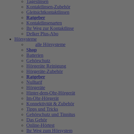
Tageslinsen
Kontaktlinsen-Zubehör
Gleitsichtkontaktlinsen
Ratgeber
Kontaktlinsenarten
Ihr Weg zur Kontaktlinse
Delker Plus-Abo
Hörsysteme
alle Hörsysteme
Shop
Batterien
Gehörschutz
Hörgeräte Reinigung
Hörgeräte-Zubehör
Ratgeber
Nulltarif
Hörgeräte
Hinter-dem-Ohr-Hörgerät
Im-Ohr-Hörgerät
Konnektivität & Zubehör
Tipps und Tricks
Gehörschutz und Tinnitus
Das Gehör
Online-Hörtest
Ihr Weg zum Hörsystem