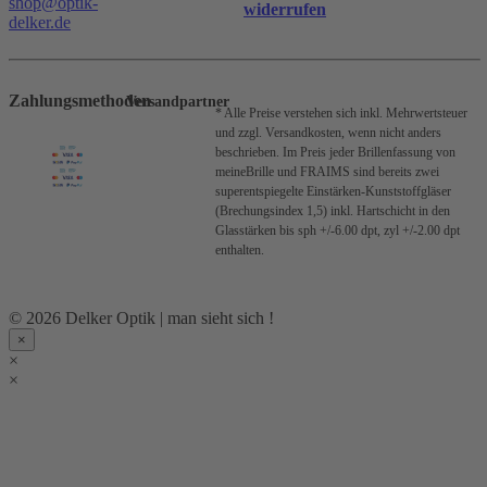
shop@optik-
widerrufen
delker.de
Zahlungsmethoden
Versandpartner
* Alle Preise verstehen sich inkl. Mehrwertsteuer
und zzgl. Versandkosten, wenn nicht anders
beschrieben.
Im Preis jeder Brillenfassung von
meineBrille und FRAIMS sind bereits zwei
superentspiegelte Einstärken-Kunststoffgläser
(Brechungsindex 1,5) inkl. Hartschicht in den
Glasstärken bis sph +/-6.00 dpt, zyl +/-2.00 dpt
enthalten.
© 2026 Delker Optik | man sieht sich !
×
×
×