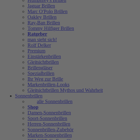
Humphrey's Brillen
Jaguar Brillen
Marc O'Polo Brillen
Oakley Brillen
Ray-Ban Brillen
Tommy Hilfiger Brillen
Ratgeber
man sieht sich!
Rolf Delker
Premium
Einstärkenbrillen
Gleitsichtbrillen
Brillengläser
Spezialbrillen
Ihr Weg zur Brille
Markenbrillen-Looks
Gleitsichtbrillen Mythos und Wahrheit
Sonnenbrillen
alle Sonnenbrillen
Shop
Damen-Sonnenbrillen
Sport-Sonnenbrillen
Herren-Sonnenbrillen
Sonnenbrillen-Zubehör
Marken-Sonnenbrillen