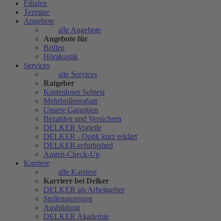
Filialen
Termine
Angebote
alle Angebote
Angebote für
Brillen
Hörakustik
Services
alle Services
Ratgeber
Kostenloser Sehtest
Mehrbrillenrabatt
Unsere Garantien
Bezahlen und Versichern
DELKER Vorteile
DELKER - Optik kurz erklärt
DELKER-refurbished
Augen-Check-Up
Karriere
alle Karriere
Karriere bei Delker
DELKER als Arbeitgeber
Stellenanzeigen
Ausbildung
DELKER Akademie