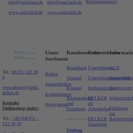
Reinigungsspray
info@opticland.de
info@opticland.de
www.opticland.de
www.opticland.de
Unser
Kundenservice
Unternehmen
Informati
Sortiment
Bezahlung
Unternehmen
AGB
Tel.:
06351 122 30
Brillen
0
Versand
Unternehmensnachfolg
Impressum
Sonnenbrillen
verwaltung@optik-
Kontakt
Stellenanzeigen
Datenschutz
delker.de
Kontaktlinsen
Rücksendung
DELKER
Widerrufsbe
Kontakt
und
als
Hörsysteme
Onlineshop unter:
Erklärung
Erstattung
Arbeitgeber
zur
Tel.:
+49 (0)6351 –
DELKER
Barrierefreih
122 30 10
Akademie
Vertrag